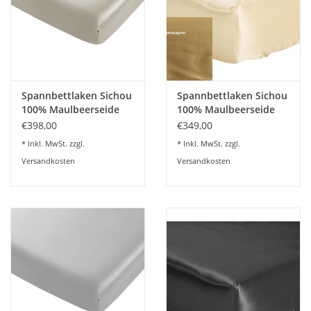
Angebote
Info-Service
Geprüfter Webshop
Spannbettlaken Sichou
Spannbettlaken Sichou
100% Maulbeerseide
100% Maulbeerseide
Feronia kieselgrau
Elias gold-champagner
Über uns
€398,00
€349,00
* Inkl. MwSt. zzgl.
* Inkl. MwSt. zzgl.
Versandkosten
Versandkosten
Vertrag widerrufen
Tel.0049(0)7322-919376
Blog-Aktuelles
Marken