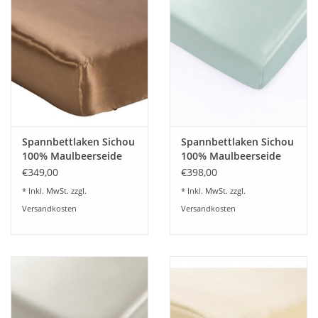
Plaids, Decken, Kissen
Mode & Accessoires
Edles aus Cashmere
Spannbettlaken Sichou
Spannbettlaken Sichou
Tisch & Küche
100% Maulbeerseide
100% Maulbeerseide
Artio Fb.nußbraun
Sina pudergrün
€349,00
€398,00
Kinder
* Inkl. MwSt. zzgl.
* Inkl. MwSt. zzgl.
Versandkosten
Versandkosten
Geschenkideen und
Gutscheine
Accessoires Spa