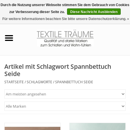
Durch die Nutzung unserer Webseite stimmen Sie dem Gebrauch von Cookies
zur Verbesserung dieser Seite zu.
Diese Nachricht Ausblenden
EUR
/
CHF
0 Artikel - €0,00
Für weitere Informationen beachten Sie bitte unsere Datenschutzerklärung. »
Startseite
Bettwäsche
Zudecken, Kissen
Artikel mit Schlagwort Spannbettuch
Seide
Tag & Nachtwäsche
STARTSEITE
/
SCHLAGWORTE
/
SPANNBETTUCH SEIDE
Freizeit-Hausanzüge
Badezimmer & Sauna
Haus-Bademäntel