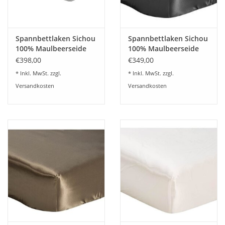
Spannbettlaken Sichou
Spannbettlaken Sichou
100% Maulbeerseide
100% Maulbeerseide
Fina - hellgrau
schwarz(Sonderfertigung)
€398,00
€349,00
* Inkl. MwSt. zzgl.
* Inkl. MwSt. zzgl.
Versandkosten
Versandkosten