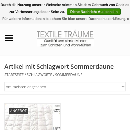
Durch die Nutzung unserer Webseite stimmen Sie dem Gebrauch von Cookies
zur Verbesserung dieser Seite zu.
Diese Nachricht Ausblenden
EUR
/
CHF
0 Artikel - €0,00
Für weitere Informationen beachten Sie bitte unsere Datenschutzerklärung. »
Startseite
Bettwäsche
Zudecken, Kissen
Artikel mit Schlagwort Sommerdaune
STARTSEITE
/
SCHLAGWORTE
/
SOMMERDAUNE
Tag & Nachtwäsche
Freizeit-Hausanzüge
Badezimmer & Sauna
ANGEBOT
Haus-Bademäntel