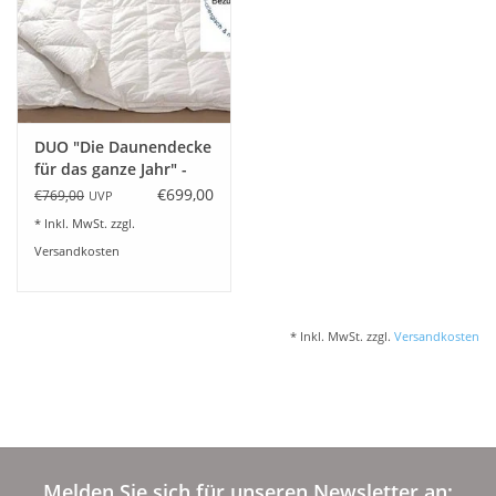
Plaids, Decken, Kissen
Mode & Accessoires
DUO "Die Daunendecke
für das ganze Jahr" -
Edles aus Cashmere
Hausmarke -
€699,00
€769,00
UVP
* Inkl. MwSt. zzgl.
Tisch & Küche
Versandkosten
Kinder
* Inkl. MwSt. zzgl.
Versandkosten
Geschenkideen und
Gutscheine
Accessoires Spa
Melden Sie sich für unseren Newsletter an: