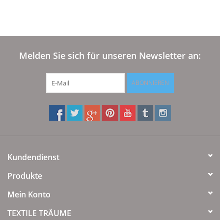
Plaids, Decken, Kissen
Mode & Accessoires
Melden Sie sich für unseren Newsletter an:
Edles aus Cashmere
ABONNIEREN
Tisch & Küche
Kinder
Kundendienst
Geschenkideen und
Gutscheine
Produkte
Mein Konto
Accessoires Spa
TEXTILE TRÄUME