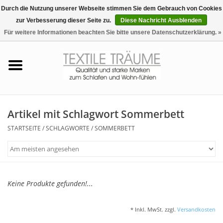
Durch die Nutzung unserer Webseite stimmen Sie dem Gebrauch von Cookies
zur Verbesserung dieser Seite zu.
Diese Nachricht Ausblenden
EUR
/
CHF
0 Artikel - €0,00
Für weitere Informationen beachten Sie bitte unsere Datenschutzerklärung. »
Startseite
Bettwäsche
Zudecken, Kissen
Artikel mit Schlagwort Sommerbett
STARTSEITE
/
SCHLAGWORTE
/
SOMMERBETT
Tag & Nachtwäsche
Freizeit-Hausanzüge
Keine Produkte gefunden!...
Badezimmer & Sauna
* Inkl. MwSt. zzgl.
Versandkosten
Haus-Bademäntel