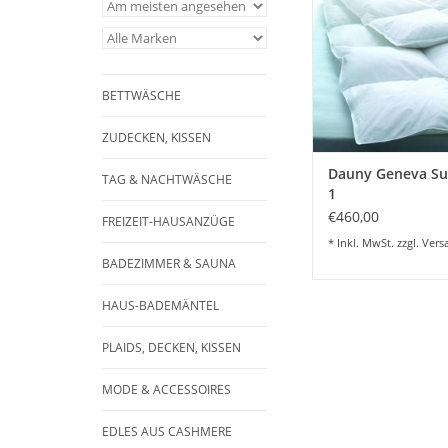
mit feinsten Dau
schweizer Bati
ZUM WARENKORB HI
BETTWÄSCHE
ZUDECKEN, KISSEN
Dauny Geneva Su
TAG & NACHTWÄSCHE
1
€460,00
FREIZEIT-HAUSANZÜGE
* Inkl. MwSt. zzgl.
Vers
BADEZIMMER & SAUNA
HAUS-BADEMÄNTEL
PLAIDS, DECKEN, KISSEN
MODE & ACCESSOIRES
EDLES AUS CASHMERE