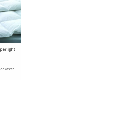
nen und
st.
NZUFÜGEN
perlight
andkosten