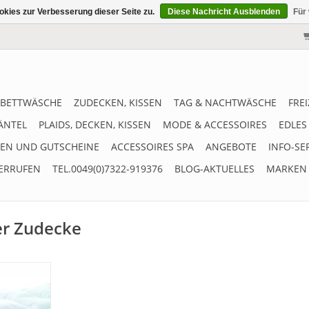
kies zur Verbesserung dieser Seite zu.
Diese Nachricht Ausblenden
Für
BETTWÄSCHE
ZUDECKEN, KISSEN
TAG & NACHTWÄSCHE
FRE
ÄNTEL
PLAIDS, DECKEN, KISSEN
MODE & ACCESSOIRES
EDLES
EN UND GUTSCHEINE
ACCESSOIRES SPA
ANGEBOTE
INFO-SE
ERRUFEN
TEL.0049(0)7322-919376
BLOG-AKTUELLES
MARKEN
er Zudecke
merdecke
ight, die
cke gefüllt