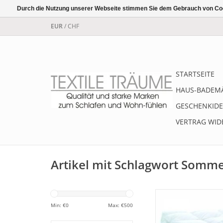
Durch die Nutzung unserer Webseite stimmen Sie dem Gebrauch von Coo
EUR
/
CHF
STARTSEITE
HAUS-BADEM
GESCHENKIDE
VERTRAG WID
Artikel mit Schlagwort Somm
Federleichte Som
Dauny Genera Superl
Min: €
0
Max: €
500
leichteste Sommerzude