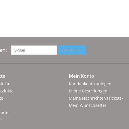
an:
ABONNIEREN
te
Mein Konto
odukte
Kundenkonto anlegen
rodukte
Meine Bestellungen
te
Meine Nachrichten (Tickets)
Mein Wunschzettel
orte
d