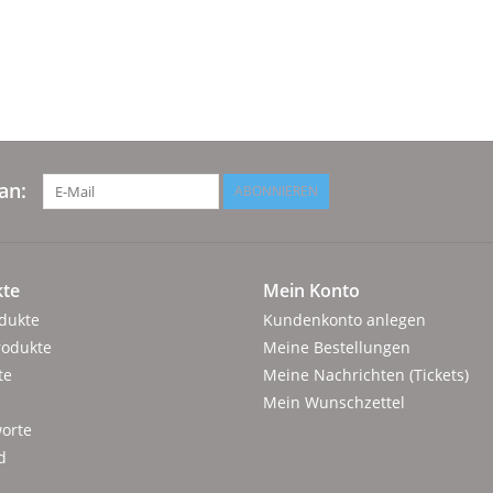
an:
ABONNIEREN
te
Mein Konto
odukte
Kundenkonto anlegen
rodukte
Meine Bestellungen
te
Meine Nachrichten (Tickets)
Mein Wunschzettel
orte
d