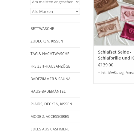
Kissenbezug 40x80 cm
Seide, ein hochw
Beautyartikel, beso
empfindliche Haut 
schöne und hochw
BETTWÄSCHE
Geschenkide
ZUM WARENKORB HI
ZUDECKEN, KISSEN
Schlafset Seide -
TAG & NACHTWÄSCHE
Schlafbrille und 
40x80cm- versch
€139,00
FREIZEIT-HAUSANZÜGE
Farben
* Inkl. MwSt. zzgl.
Vers
BADEZIMMER & SAUNA
HAUS-BADEMÄNTEL
PLAIDS, DECKEN, KISSEN
MODE & ACCESSOIRES
EDLES AUS CASHMERE