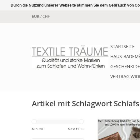
Durch die Nutzung unserer Webseite stimmen Sie dem Gebrauch von Coo
EUR
/
CHF
STARTSEITE
HAUS-BADEM
GESCHENKIDE
VERTRAG WID
Artikel mit Schlagwort Schlafs
Schlafset aus f
Maulbeerseide, das S
Min: €
0
Max: €
150
aus einer Schlafbrill