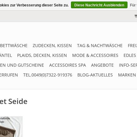
kies zur Verbesserung dieser Seite zu.
Diese Nachricht Ausblenden
Für
BETTWÄSCHE
ZUDECKEN, KISSEN
TAG & NACHTWÄSCHE
FRE
ÄNTEL
PLAIDS, DECKEN, KISSEN
MODE & ACCESSOIRES
EDLES
EN UND GUTSCHEINE
ACCESSOIRES SPA
ANGEBOTE
INFO-SE
ERRUFEN
TEL.0049(0)7322-919376
BLOG-AKTUELLES
MARKEN
et Seide
einer
et besteht
e und einem