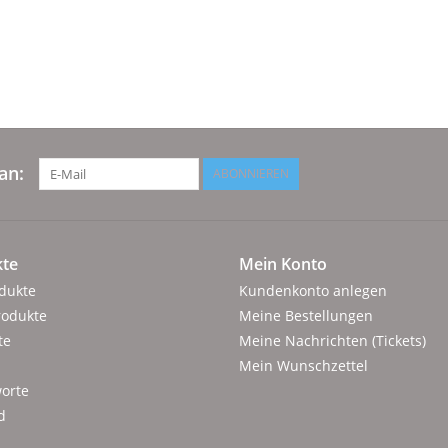
an:
ABONNIEREN
te
Mein Konto
odukte
Kundenkonto anlegen
rodukte
Meine Bestellungen
te
Meine Nachrichten (Tickets)
Mein Wunschzettel
orte
d