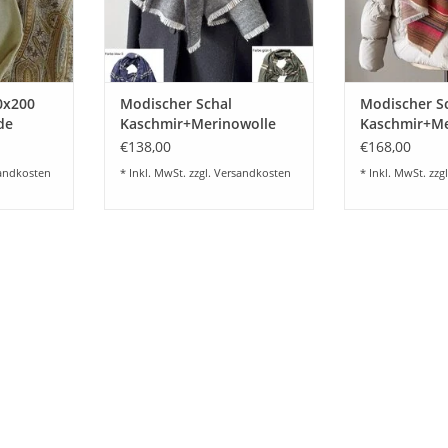
NZUFÜGEN
ZUM WARENKORB HINZUFÜGEN
ZUM WARENKO
0x200
Modischer Schal
Modischer S
de
Kaschmir+Merinowolle
Kaschmir+Me
Fransen
gemustert - in 5 Farben
gemustert - 
€138,00
€168,00
lieferbar
lieferbar
andkosten
* Inkl. MwSt. zzgl.
Versandkosten
* Inkl. MwSt. zzg