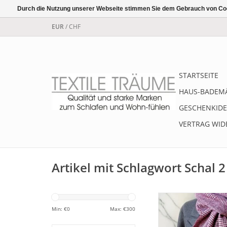
Durch die Nutzung unserer Webseite stimmen Sie dem Gebrauch von Coo
EUR
/
CHF
STARTSEITE
HAUS-BADEM
GESCHENKIDE
VERTRAG WID
Artikel mit Schlagwort Schal 2
Luxus Herren Schal 
aus feinster 
Min: €
0
Max: €
300
Cashmerewolle. Super