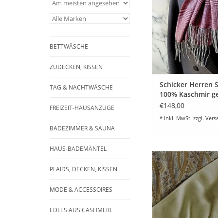
schickem gewebten M
Musthave in i
Kleiderschrank. Ver
schöne Farbkombi
lieferbar.
BETTWÄSCHE
ZUM WARENKORB HI
ZUDECKEN, KISSEN
Schicker Herren 
TAG & NACHTWÄSCHE
100% Kaschmir g
- Klassiker in 5 F
€148,00
FREIZEIT-HAUSANZÜGE
* Inkl. MwSt. zzgl.
Vers
BADEZIMMER & SAUNA
HAUS-BADEMÄNTEL
Luxus Schal 30x20
feinster 100% Cash
PLAIDS, DECKEN, KISSEN
Farbe creme mit rei
Paisley creme-beige 
MODE & ACCESSOIRES
und edlen Fransen. 
Geschenkide
EDLES AUS CASHMERE