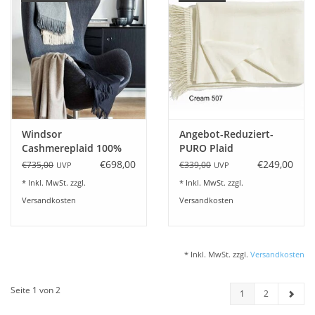
Windsor
Angebot-Reduziert-
Cashmereplaid 100%
PURO Plaid
Kaschmir 7 Farben
Fischbacher1819 Baby-
€698,00
€249,00
€735,00
€339,00
UVP
UVP
Alpaka
* Inkl. MwSt. zzgl.
* Inkl. MwSt. zzgl.
Versandkosten
Versandkosten
* Inkl. MwSt. zzgl.
Versandkosten
Seite 1 von 2
1
2