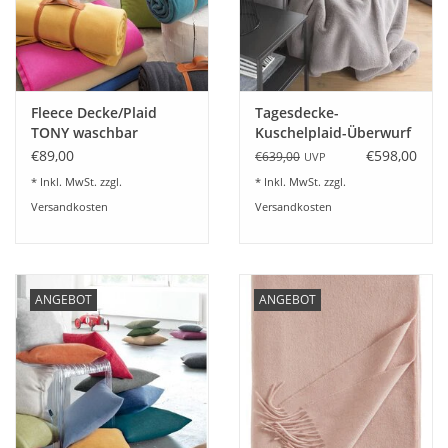
Angebote
Info-Service
Fleece Decke/Plaid
Tagesdecke-
Geprüfter Webshop
TONY waschbar
Kuschelplaid-Überwurf
65%Poly/35%
VERMONT 145x200 cm
€89,00
€598,00
€639,00
UVP
Baumwolle 28 Farben
Über uns
* Inkl. MwSt. zzgl.
* Inkl. MwSt. zzgl.
Versandkosten
Versandkosten
Vertrag widerrufen
Tel.0049(0)7322-919376
ANGEBOT
ANGEBOT
Blog-Aktuelles
Marken