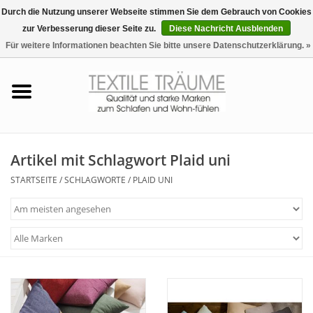
Durch die Nutzung unserer Webseite stimmen Sie dem Gebrauch von Cookies
zur Verbesserung dieser Seite zu.
Diese Nachricht Ausblenden
EUR
/
CHF
0 Artikel - €0,00
Für weitere Informationen beachten Sie bitte unsere Datenschutzerklärung. »
Startseite
Bettwäsche
Zudecken, Kissen
Artikel mit Schlagwort Plaid uni
STARTSEITE
/
SCHLAGWORTE
/
PLAID UNI
Tag & Nachtwäsche
Freizeit-Hausanzüge
Badezimmer & Sauna
Haus-Bademäntel