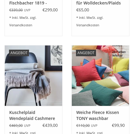
Fischbacher 1819 -
für Wolldecken/Plaids
Baby-Alpaka
100% Leder braun
€299,00
€65,00
€339,00
UVP
* Inkl. MwSt. zzgl.
* Inkl. MwSt. zzgl.
Versandkosten
Versandkosten
ANGEBOT
ANGEBOT
Kuschelplaid
Weiche Fleece Kissen
Wendeplaid Cashmere
TONY waschbar
/Wolle Alassio
65%Poly/35%
€439,00
€99,90
€469,00
€110,00
UVP
UVP
Baumwolle 28 Farben
* Inkl. MwSt. zzgl.
* Inkl. MwSt. zzgl.