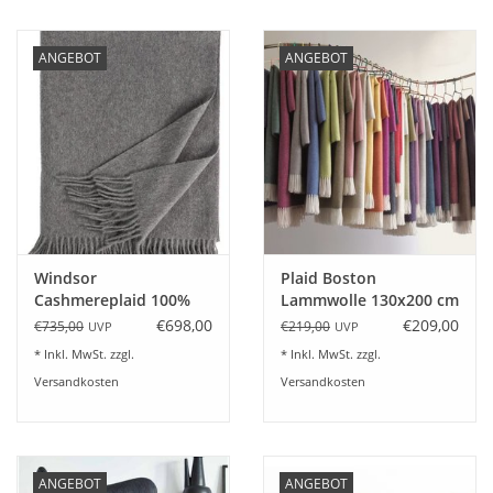
ANGEBOT
ANGEBOT
Windsor
Plaid Boston
Cashmereplaid 100%
Lammwolle 130x200 cm
Kaschmir Farbe flanell
- 24 tolle Farben
€698,00
€209,00
€735,00
€219,00
UVP
UVP
* Inkl. MwSt. zzgl.
* Inkl. MwSt. zzgl.
Versandkosten
Versandkosten
ANGEBOT
ANGEBOT