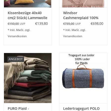
Kissenbezüge 40x40
Windsor
cm(2 Stück) Lammwolle
Cashmereplaid 100%
24 Farben-40x40 cm
Kaschmir Farbe puder
€139,80
€698,00
€150,00
€735,00
UVP
UVP
* Inkl. MwSt. zzgl.
* Inkl. MwSt. zzgl.
Versandkosten
Versandkosten
ANGEBOT
PURO Plaid -
Ledertragegurt POLO