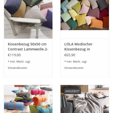
Plaids, Decken, Kissen
Mode & Accessoires
Edles aus Cashmere
Kissenbezug 50x50 cm
LOLA Modischer
Contrast Lammwolle-2-
Kissenbezug in
Tisch & Küche
farbig
Feinstrick Optik-in 2
€119,00
€65,90
Größen (2-er Set)
* Inkl. MwSt. zzgl.
* Inkl. MwSt. zzgl.
Kinder
Versandkosten
Versandkosten
Geschenkideen und
Gutscheine
ANGEBOT
Accessoires Spa