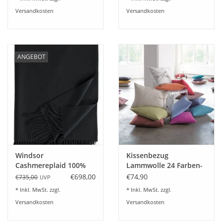
Versandkosten
Versandkosten
ANGEBOT
Windsor
Kissenbezug
Cashmereplaid 100%
Lammwolle 24 Farben-
Kaschmir Farbe
40x40 cm
€698,00
€74,90
€735,00
UVP
schwarz
* Inkl. MwSt. zzgl.
* Inkl. MwSt. zzgl.
Versandkosten
Versandkosten