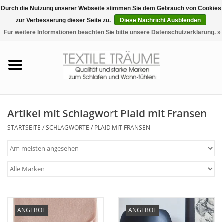
Durch die Nutzung unserer Webseite stimmen Sie dem Gebrauch von Cookies
zur Verbesserung dieser Seite zu.
Diese Nachricht Ausblenden
EUR
/
CHF
0 Artikel - €0,00
Für weitere Informationen beachten Sie bitte unsere Datenschutzerklärung. »
Startseite
Bettwäsche
Zudecken, Kissen
Artikel mit Schlagwort Plaid mit Fransen
STARTSEITE
/
SCHLAGWORTE
/
PLAID MIT FRANSEN
Tag & Nachtwäsche
Freizeit-Hausanzüge
Badezimmer & Sauna
ANGEBOT
ANGEBOT
Haus-Bademäntel