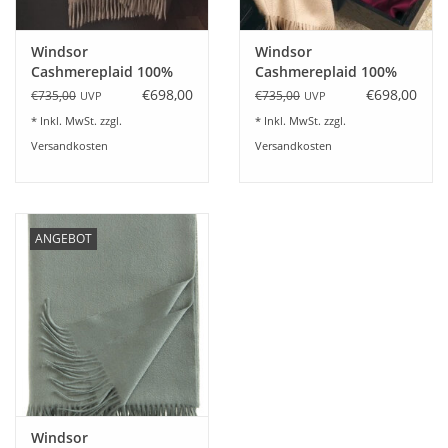
Windsor
Windsor
Cashmereplaid 100%
Cashmereplaid 100%
Kaschmir Farbe natur
Kaschmir Farbe creme
€698,00
€698,00
€735,00
€735,00
UVP
UVP
* Inkl. MwSt. zzgl.
* Inkl. MwSt. zzgl.
Versandkosten
Versandkosten
ANGEBOT
Windsor