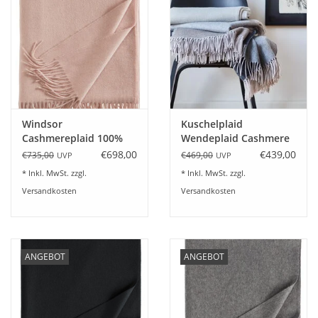
Plaids, Decken, Kissen
Mode & Accessoires
Edles aus Cashmere
Windsor
Kuschelplaid
Cashmereplaid 100%
Wendeplaid Cashmere
Tisch & Küche
Kaschmir Farbe puder
/Wolle Alassio
€698,00
€439,00
€735,00
€469,00
UVP
UVP
* Inkl. MwSt. zzgl.
* Inkl. MwSt. zzgl.
Kinder
Versandkosten
Versandkosten
Geschenkideen und
Gutscheine
ANGEBOT
ANGEBOT
Accessoires Spa