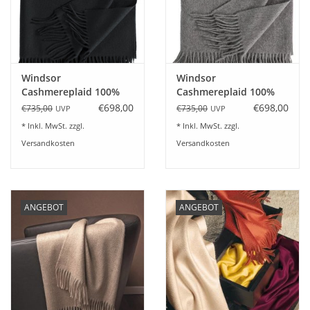
Angebote
Info-Service
Windsor
Windsor
Geprüfter Webshop
Cashmereplaid 100%
Cashmereplaid 100%
Kaschmir Farbe
Kaschmir Farbe flanell
€698,00
€698,00
€735,00
€735,00
UVP
UVP
schwarz
Über uns
* Inkl. MwSt. zzgl.
* Inkl. MwSt. zzgl.
Versandkosten
Versandkosten
Vertrag widerrufen
Tel.0049(0)7322-919376
ANGEBOT
ANGEBOT
Blog-Aktuelles
Marken