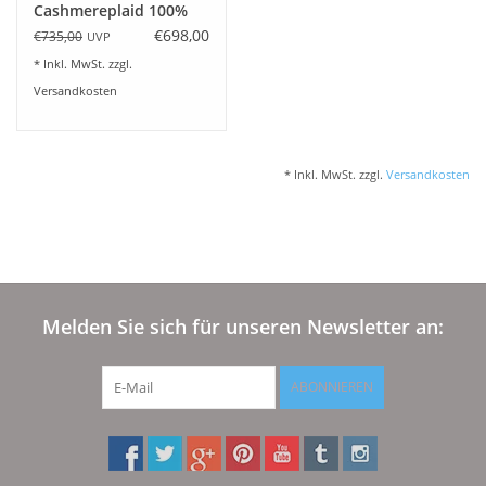
Cashmereplaid 100%
Kaschmir Farbe breeze
€698,00
€735,00
UVP
* Inkl. MwSt. zzgl.
Versandkosten
* Inkl. MwSt. zzgl.
Versandkosten
Melden Sie sich für unseren Newsletter an:
ABONNIEREN