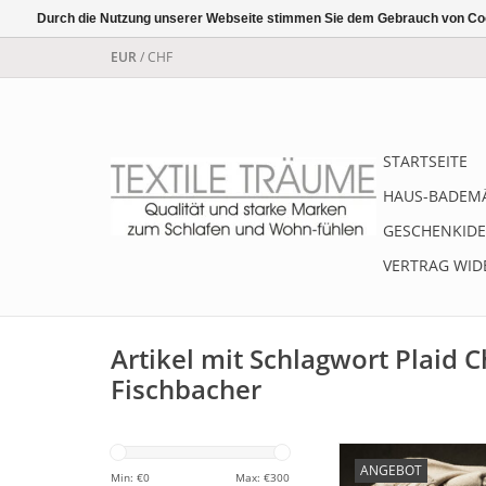
Durch die Nutzung unserer Webseite stimmen Sie dem Gebrauch von Coo
EUR
/
CHF
STARTSEITE
HAUS-BADEM
GESCHENKIDE
VERTRAG WID
Artikel mit Schlagwort Plaid C
Fischbacher
Elegantes und supe
ANGEBOT
PURO Plaid "Fischbac
Min: €
0
Max: €
300