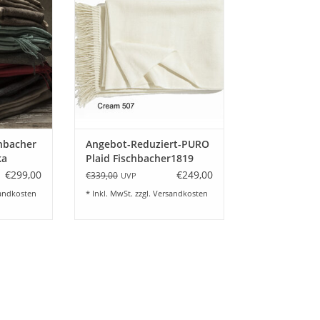
ka Wolle
Fischbacher1819. Feinste Baby-
sen in 12
Alpaka Wolle 130x200 cm mit
eferbar.
Fransen. Farbe cream
NZUFÜGEN
ZUM WARENKORB HINZUFÜGEN
chbacher
Angebot-Reduziert-PURO
ka
Plaid Fischbacher1819
Baby-Alpaka
€299,00
€249,00
€339,00
UVP
andkosten
* Inkl. MwSt. zzgl.
Versandkosten