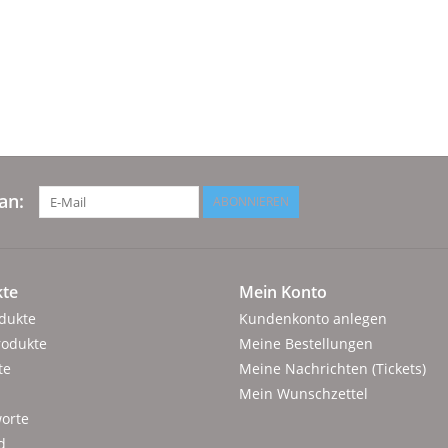
an:
ABONNIEREN
te
Mein Konto
odukte
Kundenkonto anlegen
rodukte
Meine Bestellungen
te
Meine Nachrichten (Tickets)
Mein Wunschzettel
orte
d