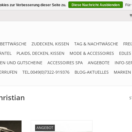
kies zur Verbesserung dieser Seite zu.
Diese Nachricht Ausblenden
Für
BETTWÄSCHE
ZUDECKEN, KISSEN
TAG & NACHTWÄSCHE
FRE
ÄNTEL
PLAIDS, DECKEN, KISSEN
MODE & ACCESSOIRES
EDLES
EN UND GUTSCHEINE
ACCESSOIRES SPA
ANGEBOTE
INFO-SE
ERRUFEN
TEL.0049(0)7322-919376
BLOG-AKTUELLES
MARKEN
hristian
S
rweiches
Angebot-Reduziert ! Elegantes
ANGEBOT
her 1819".
und superweiches PURO Plaid