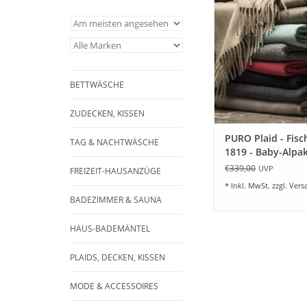
Feinste Baby-Alpa
130x200 cm mit Fran
tollen Farbtönen li
ZUM WARENKORB HI
BETTWÄSCHE
ZUDECKEN, KISSEN
PURO Plaid - Fis
TAG & NACHTWÄSCHE
1819 - Baby-Alpa
€339,00
UVP
FREIZEIT-HAUSANZÜGE
* Inkl. MwSt. zzgl.
Vers
BADEZIMMER & SAUNA
HAUS-BADEMÄNTEL
PLAIDS, DECKEN, KISSEN
MODE & ACCESSOIRES