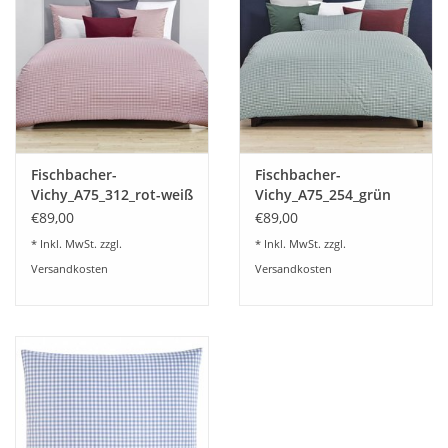
Plaids, Decken, Kissen
Mode & Accessoires
Edles aus Cashmere
Fischbacher-
Fischbacher-
Vichy_A75_312_rot-weiß
Vichy_A75_254_grün
Tisch & Küche
€89,00
€89,00
* Inkl. MwSt. zzgl.
* Inkl. MwSt. zzgl.
Kinder
Versandkosten
Versandkosten
Geschenkideen und
Gutscheine
Accessoires Spa