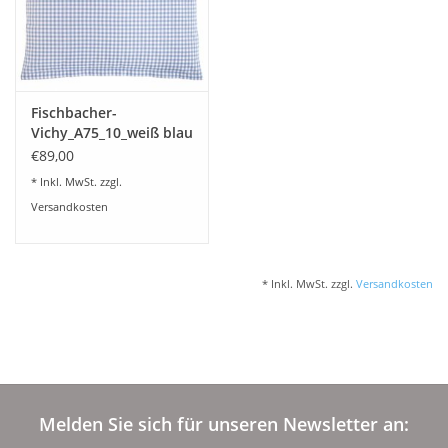
Angebote
Info-Service
Fischbacher-
Geprüfter Webshop
Vichy_A75_10_weiß blau
€89,00
Über uns
* Inkl. MwSt. zzgl.
Versandkosten
Vertrag widerrufen
* Inkl. MwSt. zzgl.
Versandkosten
Tel.0049(0)7322-919376
Blog-Aktuelles
Marken
Melden Sie sich für unseren Newsletter an: