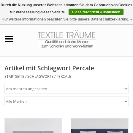
Durch die Nutzung unserer Webseite stimmen Sie dem Gebrauch von Cookies
zur Verbesserung dieser Seite zu.
Diese Nachricht Ausblenden
EUR
/
CHF
0 Artikel - €0,00
Für weitere Informationen beachten Sie bitte unsere Datenschutzerklärung. »
Startseite
Bettwäsche
Zudecken, Kissen
Artikel mit Schlagwort Percale
STARTSEITE
/
SCHLAGWORTE
/
PERCALE
Tag & Nachtwäsche
Freizeit-Hausanzüge
Badezimmer & Sauna
Haus-Bademäntel