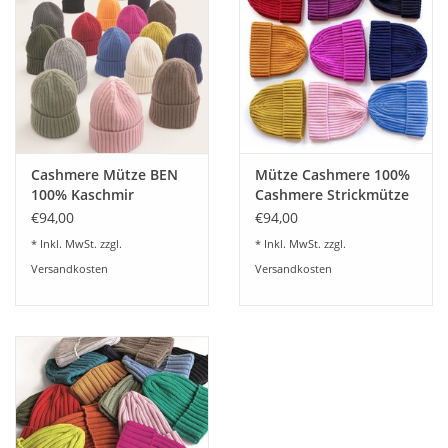
Plaids, Decken, Kissen
Mode & Accessoires
Edles aus Cashmere
Cashmere Mütze BEN
Mütze Cashmere 100%
100% Kaschmir
Cashmere Strickmütze
Tisch & Küche
superweich
-one size
€94,00
€94,00
* Inkl. MwSt. zzgl.
* Inkl. MwSt. zzgl.
Kinder
Versandkosten
Versandkosten
Geschenkideen und
Gutscheine
Accessoires Spa