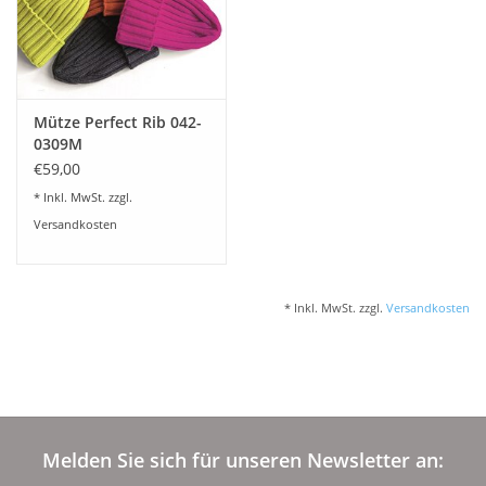
Angebote
Info-Service
Mütze Perfect Rib 042-
Geprüfter Webshop
0309M
€59,00
Über uns
* Inkl. MwSt. zzgl.
Versandkosten
Vertrag widerrufen
* Inkl. MwSt. zzgl.
Versandkosten
Tel.0049(0)7322-919376
Blog-Aktuelles
Marken
Melden Sie sich für unseren Newsletter an: