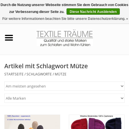
Durch die Nutzung unserer Webseite stimmen Sie dem Gebrauch von Cookies
zur Verbesserung dieser Seite zu.
Diese Nachricht Ausblenden
EUR
/
CHF
0 Artikel - €0,00
Für weitere Informationen beachten Sie bitte unsere Datenschutzerklärung. »
Startseite
Bettwäsche
Zudecken, Kissen
Artikel mit Schlagwort Mütze
STARTSEITE
/
SCHLAGWORTE
/
MÜTZE
Tag & Nachtwäsche
Freizeit-Hausanzüge
Badezimmer & Sauna
Haus-Bademäntel