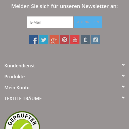
Angebote
Melden Sie sich für unseren Newsletter an:
Info-Service
ABONNIEREN
Geprüfter Webshop
Über uns
Kundendienst
Vertrag widerrufen
Produkte
Tel.0049(0)7322-919376
Mein Konto
TEXTILE TRÄUME
Blog-Aktuelles
Marken