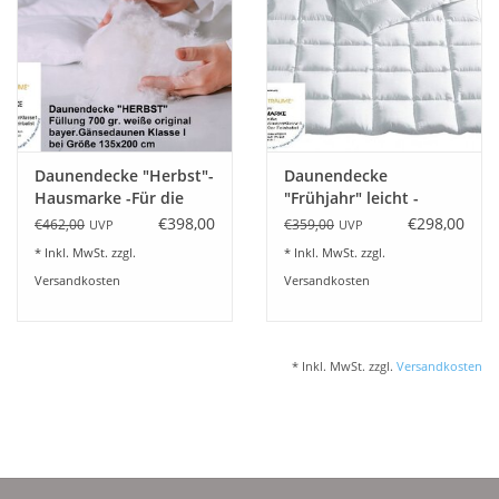
Plaids, Decken, Kissen
Mode & Accessoires
Edles aus Cashmere
Daunendecke "Herbst"-
Daunendecke
Hausmarke -Für die
"Frühjahr" leicht -
Übergangszeit Wärme 4
Hausmarke
€398,00
€298,00
€462,00
€359,00
UVP
UVP
Tisch & Küche
* Inkl. MwSt. zzgl.
* Inkl. MwSt. zzgl.
Versandkosten
Versandkosten
Kinder
Geschenkideen und
* Inkl. MwSt. zzgl.
Versandkosten
Gutscheine
Accessoires Spa