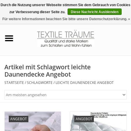
Durch die Nutzung unserer Webseite stimmen Sie dem Gebrauch von Cookies
zur Verbesserung dieser Seite zu.
Diese Nachricht Ausblenden
EUR
/
CHF
0 Artikel - €0,00
Für weitere Informationen beachten Sie bitte unsere Datenschutzerklärung. »
Startseite
Bettwäsche
Zudecken, Kissen
Artikel mit Schlagwort leichte
Daunendecke Angebot
Tag & Nachtwäsche
STARTSEITE
/
SCHLAGWORTE
/
LEICHTE DAUNENDECKE ANGEBOT
Freizeit-Hausanzüge
Badezimmer & Sauna
ANGEBOT
ANGEBOT
Haus-Bademäntel