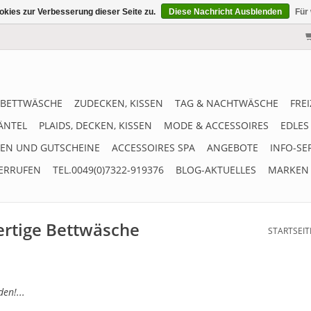
kies zur Verbesserung dieser Seite zu.
Diese Nachricht Ausblenden
Für
BETTWÄSCHE
ZUDECKEN, KISSEN
TAG & NACHTWÄSCHE
FRE
ÄNTEL
PLAIDS, DECKEN, KISSEN
MODE & ACCESSOIRES
EDLES
EN UND GUTSCHEINE
ACCESSOIRES SPA
ANGEBOTE
INFO-SE
ERRUFEN
TEL.0049(0)7322-919376
BLOG-AKTUELLES
MARKEN
ertige Bettwäsche
STARTSEIT
en!...