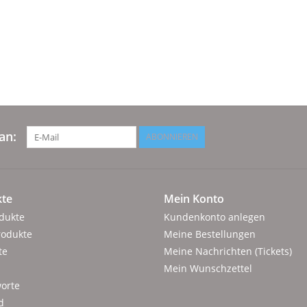
an:
ABONNIEREN
te
Mein Konto
odukte
Kundenkonto anlegen
rodukte
Meine Bestellungen
te
Meine Nachrichten (Tickets)
Mein Wunschzettel
orte
d