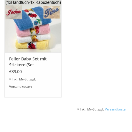
Plaids, Decken, Kissen
Mode & Accessoires
Edles aus Cashmere
Feiler Baby Set mit
Tisch & Küche
Stickerei(Set
1Handtuch,Kapuzentuch)
€89,00
inclusive Stickerei
Kinder
* Inkl. MwSt. zzgl.
Versandkosten
Geschenkideen und
Gutscheine
* Inkl. MwSt. zzgl.
Versandkosten
Accessoires Spa