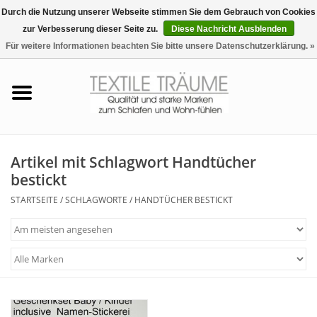
Durch die Nutzung unserer Webseite stimmen Sie dem Gebrauch von Cookies
zur Verbesserung dieser Seite zu.
Diese Nachricht Ausblenden
EUR
/
CHF
0 Artikel - €0,00
Für weitere Informationen beachten Sie bitte unsere Datenschutzerklärung. »
Startseite
Bettwäsche
Zudecken, Kissen
Artikel mit Schlagwort Handtücher
bestickt
Tag & Nachtwäsche
STARTSEITE
/
SCHLAGWORTE
/
HANDTÜCHER BESTICKT
Freizeit-Hausanzüge
Badezimmer & Sauna
Haus-Bademäntel