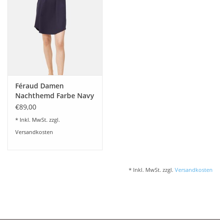
Plaids, Decken, Kissen
Mode & Accessoires
Edles aus Cashmere
Féraud Damen
Nachthemd Farbe Navy
Tisch & Küche
€89,00
* Inkl. MwSt. zzgl.
Kinder
Versandkosten
Geschenkideen und
Gutscheine
* Inkl. MwSt. zzgl.
Versandkosten
Accessoires Spa