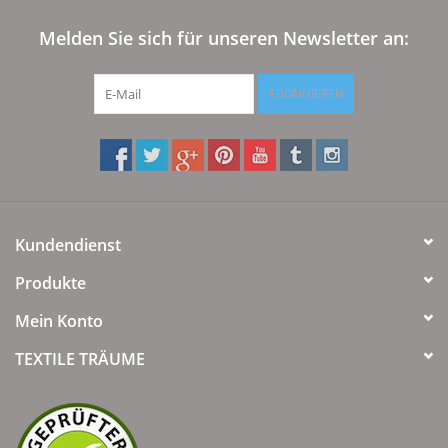
Angebote
Melden Sie sich für unseren Newsletter an:
Info-Service
ABONNIEREN
Geprüfter Webshop
Über uns
Vertrag widerrufen
Kundendienst
Produkte
Tel.0049(0)7322-919376
Mein Konto
Blog-Aktuelles
TEXTILE TRÄUME
Marken