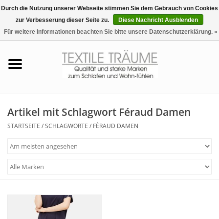
Durch die Nutzung unserer Webseite stimmen Sie dem Gebrauch von Cookies
zur Verbesserung dieser Seite zu.
Diese Nachricht Ausblenden
EUR
/
CHF
0 Artikel - €0,00
Für weitere Informationen beachten Sie bitte unsere Datenschutzerklärung. »
Startseite
Bettwäsche
Zudecken, Kissen
Artikel mit Schlagwort Féraud Damen
STARTSEITE
/
SCHLAGWORTE
/
FÉRAUD DAMEN
Tag & Nachtwäsche
Freizeit-Hausanzüge
Badezimmer & Sauna
Haus-Bademäntel