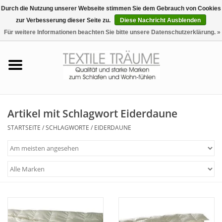
Durch die Nutzung unserer Webseite stimmen Sie dem Gebrauch von Cookies
zur Verbesserung dieser Seite zu.
Diese Nachricht Ausblenden
EUR
/
CHF
0 Artikel - €0,00
Für weitere Informationen beachten Sie bitte unsere Datenschutzerklärung. »
Startseite
Bettwäsche
Zudecken, Kissen
Artikel mit Schlagwort Eiderdaune
STARTSEITE
/
SCHLAGWORTE
/
EIDERDAUNE
Tag & Nachtwäsche
Freizeit-Hausanzüge
Badezimmer & Sauna
Haus-Bademäntel