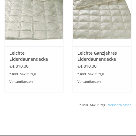
Plaids, Decken, Kissen
Mode & Accessoires
Edles aus Cashmere
Leichte
Leichte Ganzjahres
Eiderdaunendecke
Eiderdaunendecke
Tisch & Küche
Seide Uni
Seide
€4.810,00
€4.810,00
* Inkl. MwSt. zzgl.
* Inkl. MwSt. zzgl.
Kinder
Versandkosten
Versandkosten
Geschenkideen und
Gutscheine
* Inkl. MwSt. zzgl.
Versandkosten
Accessoires Spa