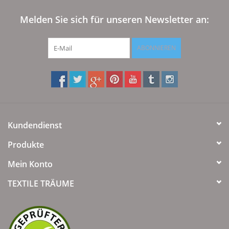
Angebote
Melden Sie sich für unseren Newsletter an:
Info-Service
ABONNIEREN
Geprüfter Webshop
Über uns
Vertrag widerrufen
Kundendienst
Produkte
Tel.0049(0)7322-919376
Mein Konto
Blog-Aktuelles
TEXTILE TRÄUME
Marken