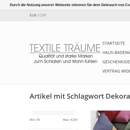
Durch die Nutzung unserer Webseite stimmen Sie dem Gebrauch von Coo
EUR
/
CHF
STARTSEITE
HAUS-BADEM
GESCHENKIDE
VERTRAG WID
Artikel mit Schlagwort Dekora
Dekorativer und 
Kissenbezug "Contras
Min: €
0
Max: €
200
cm cm, aus 100% feins