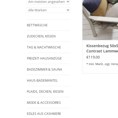
Geelong- Lammwolle in
Verarbeitung mit Zie
vielen schönen Wun
lieferbar. Wählen Sie 
Wunschfarbe. Ide
BETTWÄSCHE
kombinieren 
ZUM WARENKORB HI
ZUDECKEN, KISSEN
Kissenbezug 50x
TAG & NACHTWÄSCHE
Contrast Lammwo
farbig
€119,00
FREIZEIT-HAUSANZÜGE
* Inkl. MwSt. zzgl.
Vers
BADEZIMMER & SAUNA
HAUS-BADEMÄNTEL
PLAIDS, DECKEN, KISSEN
MODE & ACCESSOIRES
EDLES AUS CASHMERE