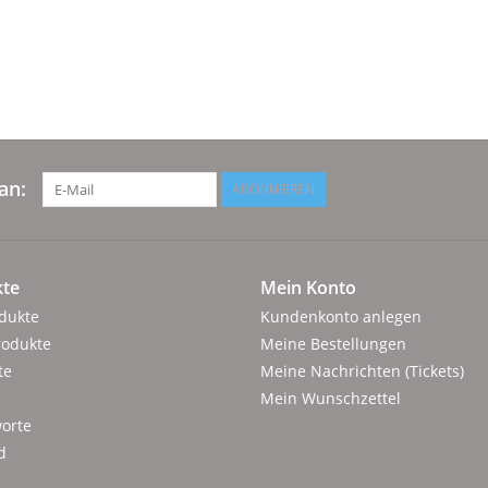
an:
ABONNIEREN
te
Mein Konto
odukte
Kundenkonto anlegen
rodukte
Meine Bestellungen
te
Meine Nachrichten (Tickets)
Mein Wunschzettel
orte
d