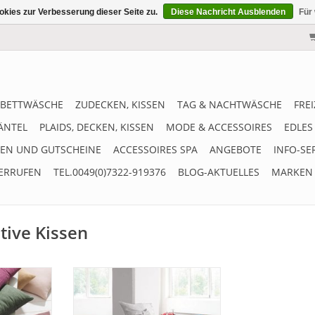
kies zur Verbesserung dieser Seite zu.
Diese Nachricht Ausblenden
Für
BETTWÄSCHE
ZUDECKEN, KISSEN
TAG & NACHTWÄSCHE
FRE
ÄNTEL
PLAIDS, DECKEN, KISSEN
MODE & ACCESSOIRES
EDLES
EN UND GUTSCHEINE
ACCESSOIRES SPA
ANGEBOTE
INFO-SE
ERRUFEN
TEL.0049(0)7322-919376
BLOG-AKTUELLES
MARKEN
tive Kissen
weicher
Dekorativer und kuscheliger
t L" 50x50
Kissenbezug "Boston" 40x60 cm,
ter weicher
gefertigt aus 100% feinster