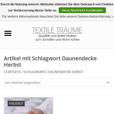
Durch die Nutzung unserer Webseite stimmen Sie dem Gebrauch von Cookies
zur Verbesserung dieser Seite zu.
Diese Nachricht Ausblenden
EUR
/
CHF
0 Artikel - €0,00
Für weitere Informationen beachten Sie bitte unsere Datenschutzerklärung. »
Startseite
Bettwäsche
Zudecken, Kissen
Artikel mit Schlagwort Daunendecke
Herbst
Tag & Nachtwäsche
STARTSEITE
/
SCHLAGWORTE
/
DAUNENDECKE HERBST
Freizeit-Hausanzüge
Badezimmer & Sauna
ANGEBOT
Haus-Bademäntel