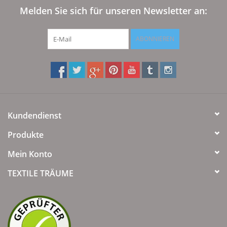
Angebote
Melden Sie sich für unseren Newsletter an:
Info-Service
ABONNIEREN
Geprüfter Webshop
Über uns
Kundendienst
Vertrag widerrufen
Produkte
Tel.0049(0)7322-919376
Mein Konto
TEXTILE TRÄUME
Blog-Aktuelles
Marken