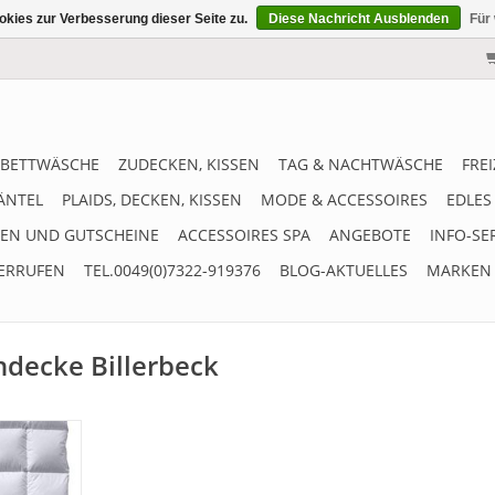
kies zur Verbesserung dieser Seite zu.
Diese Nachricht Ausblenden
Für
BETTWÄSCHE
ZUDECKEN, KISSEN
TAG & NACHTWÄSCHE
FRE
ÄNTEL
PLAIDS, DECKEN, KISSEN
MODE & ACCESSOIRES
EDLES
EN UND GUTSCHEINE
ACCESSOIRES SPA
ANGEBOTE
INFO-SE
ERRUFEN
TEL.0049(0)7322-919376
BLOG-AKTUELLES
MARKEN
ndecke Billerbeck
 Winter
ASSETTE II
edaunen