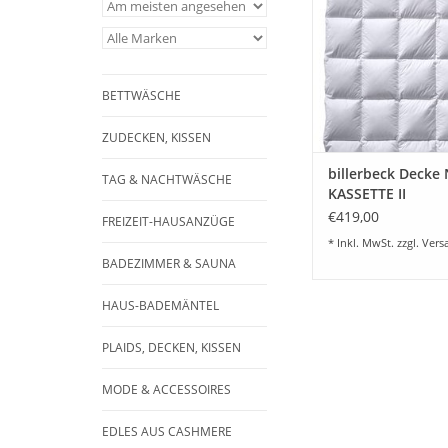
in 4 Größen lieferb
Sondermaß
ZUM WARENKORB HI
BETTWÄSCHE
ZUDECKEN, KISSEN
billerbeck Decke
TAG & NACHTWÄSCHE
KASSETTE II
€419,00
FREIZEIT-HAUSANZÜGE
* Inkl. MwSt. zzgl.
Vers
BADEZIMMER & SAUNA
HAUS-BADEMÄNTEL
PLAIDS, DECKEN, KISSEN
MODE & ACCESSOIRES
EDLES AUS CASHMERE