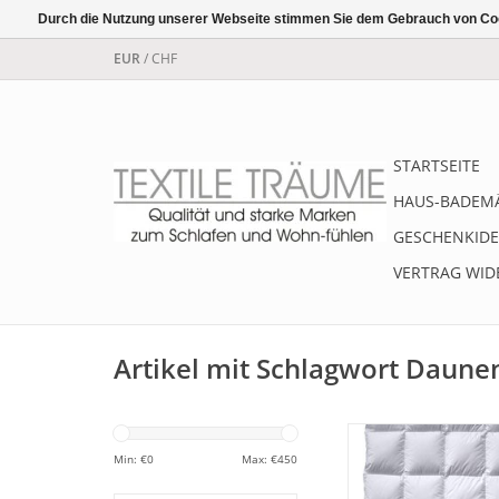
Durch die Nutzung unserer Webseite stimmen Sie dem Gebrauch von Coo
EUR
/
CHF
STARTSEITE
HAUS-BADEM
GESCHENKIDE
VERTRAG WID
Artikel mit Schlagwort Daune
billerbeck warme
Daunendecke NENA K
Min: €
0
Max: €
450
100% weiße Gäns