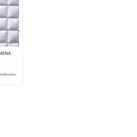
ar (keine
e)
NZUFÜGEN
 NENA
andkosten