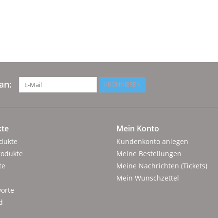
an:
ABONNIEREN
te
Mein Konto
odukte
Kundenkonto anlegen
rodukte
Meine Bestellungen
te
Meine Nachrichten (Tickets)
Mein Wunschzettel
orte
d