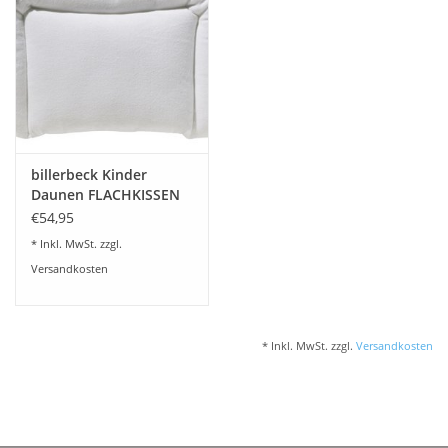
Plaids, Decken, Kissen
Mode & Accessoires
Edles aus Cashmere
billerbeck Kinder
Daunen FLACHKISSEN
Tisch & Küche
€54,95
* Inkl. MwSt. zzgl.
Kinder
Versandkosten
Geschenkideen und
Gutscheine
* Inkl. MwSt. zzgl.
Versandkosten
Accessoires Spa