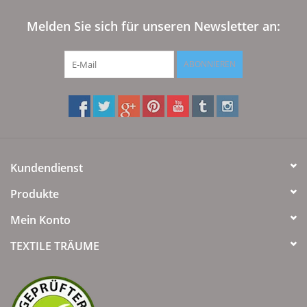
Angebote
Melden Sie sich für unseren Newsletter an:
Info-Service
ABONNIEREN
Geprüfter Webshop
Über uns
Vertrag widerrufen
Kundendienst
Produkte
Tel.0049(0)7322-919376
Mein Konto
Blog-Aktuelles
TEXTILE TRÄUME
Marken