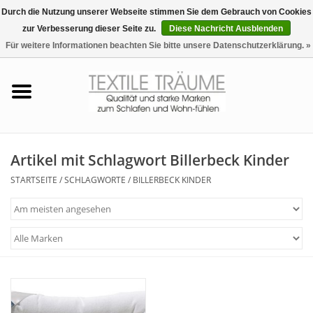
Durch die Nutzung unserer Webseite stimmen Sie dem Gebrauch von Cookies
zur Verbesserung dieser Seite zu.
Diese Nachricht Ausblenden
EUR
/
CHF
0 Artikel - €0,00
Für weitere Informationen beachten Sie bitte unsere Datenschutzerklärung. »
Startseite
Bettwäsche
Zudecken, Kissen
Artikel mit Schlagwort Billerbeck Kinder
STARTSEITE
/
SCHLAGWORTE
/
BILLERBECK KINDER
Tag & Nachtwäsche
Freizeit-Hausanzüge
Badezimmer & Sauna
Haus-Bademäntel