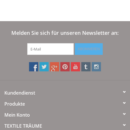
Plaids, Decken, Kissen
Mode & Accessoires
Melden Sie sich für unseren Newsletter an:
Edles aus Cashmere
ABONNIEREN
Tisch & Küche
Kinder
Kundendienst
Geschenkideen und
Gutscheine
Produkte
Mein Konto
Accessoires Spa
TEXTILE TRÄUME