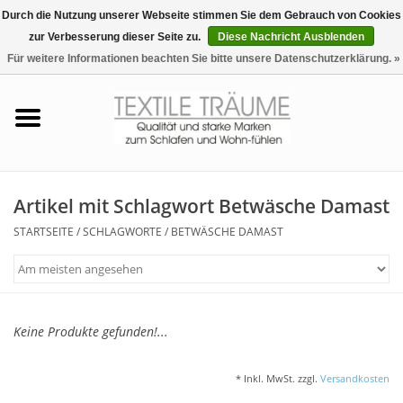
Durch die Nutzung unserer Webseite stimmen Sie dem Gebrauch von Cookies
zur Verbesserung dieser Seite zu.
Diese Nachricht Ausblenden
EUR
/
CHF
0 Artikel - €0,00
Für weitere Informationen beachten Sie bitte unsere Datenschutzerklärung. »
Startseite
Bettwäsche
Zudecken, Kissen
Artikel mit Schlagwort Betwäsche Damast
STARTSEITE
/
SCHLAGWORTE
/
BETWÄSCHE DAMAST
Tag & Nachtwäsche
Freizeit-Hausanzüge
Keine Produkte gefunden!...
Badezimmer & Sauna
* Inkl. MwSt. zzgl.
Versandkosten
Haus-Bademäntel