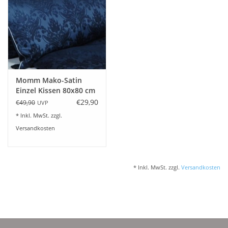
Plaids, Decken, Kissen
Mode & Accessoires
Edles aus Cashmere
Momm Mako-Satin
Einzel Kissen 80x80 cm
LUDWIG Momm
€29,90
€49,90
UVP
Tisch & Küche
* Inkl. MwSt. zzgl.
Versandkosten
Kinder
Geschenkideen und
* Inkl. MwSt. zzgl.
Versandkosten
Gutscheine
Accessoires Spa