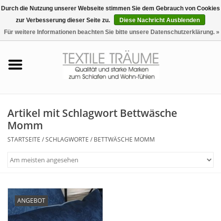
Durch die Nutzung unserer Webseite stimmen Sie dem Gebrauch von Cookies
zur Verbesserung dieser Seite zu.
Diese Nachricht Ausblenden
EUR
/
CHF
0 Artikel - €0,00
Für weitere Informationen beachten Sie bitte unsere Datenschutzerklärung. »
Startseite
Bettwäsche
Zudecken, Kissen
Artikel mit Schlagwort Bettwäsche
Momm
Tag & Nachtwäsche
STARTSEITE
/
SCHLAGWORTE
/
BETTWÄSCHE MOMM
Freizeit-Hausanzüge
Badezimmer & Sauna
ANGEBOT
Haus-Bademäntel