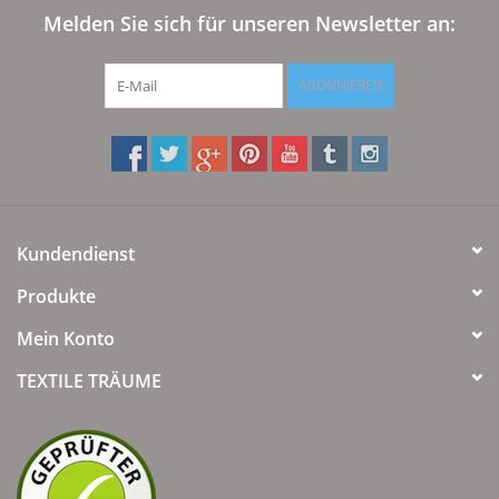
Angebote
Melden Sie sich für unseren Newsletter an:
Info-Service
ABONNIEREN
Geprüfter Webshop
Über uns
Kundendienst
Vertrag widerrufen
Produkte
Tel.0049(0)7322-919376
Mein Konto
TEXTILE TRÄUME
Blog-Aktuelles
Marken