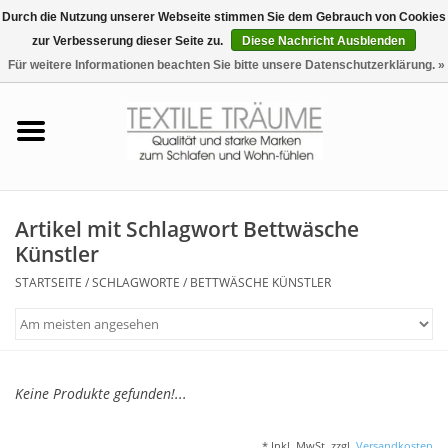
Durch die Nutzung unserer Webseite stimmen Sie dem Gebrauch von Cookies
zur Verbesserung dieser Seite zu.
Diese Nachricht Ausblenden
EUR
/
CHF
0 Artikel - €0,00
Für weitere Informationen beachten Sie bitte unsere Datenschutzerklärung. »
Startseite
Bettwäsche
Zudecken, Kissen
Artikel mit Schlagwort Bettwäsche
Künstler
Tag & Nachtwäsche
STARTSEITE
/
SCHLAGWORTE
/
BETTWÄSCHE KÜNSTLER
Freizeit-Hausanzüge
Badezimmer & Sauna
Keine Produkte gefunden!...
Haus-Bademäntel
* Inkl. MwSt. zzgl.
Versandkosten