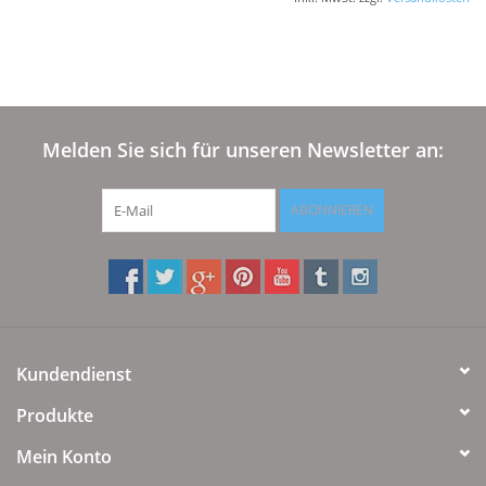
Plaids, Decken, Kissen
Mode & Accessoires
Melden Sie sich für unseren Newsletter an:
Edles aus Cashmere
ABONNIEREN
Tisch & Küche
Kinder
Geschenkideen und
Kundendienst
Gutscheine
Produkte
Accessoires Spa
Mein Konto