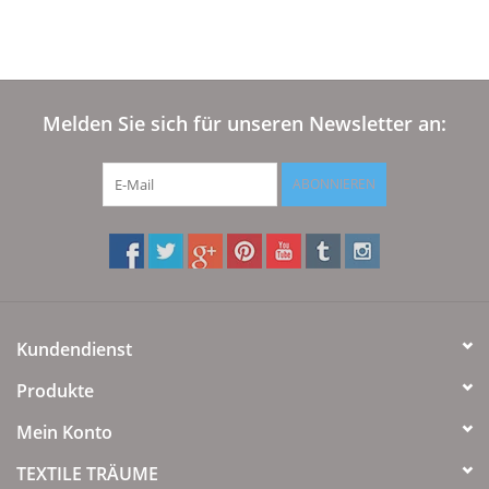
Plaids, Decken, Kissen
Mode & Accessoires
Melden Sie sich für unseren Newsletter an:
Edles aus Cashmere
ABONNIEREN
Tisch & Küche
Kinder
Kundendienst
Geschenkideen und
Gutscheine
Produkte
Mein Konto
Accessoires Spa
TEXTILE TRÄUME