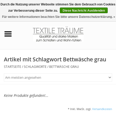
Durch die Nutzung unserer Webseite stimmen Sie dem Gebrauch von Cookies
zur Verbesserung dieser Seite zu.
Diese Nachricht Ausblenden
EUR
/
CHF
0 Artikel - €0,00
Für weitere Informationen beachten Sie bitte unsere Datenschutzerklärung. »
Startseite
Bettwäsche
Zudecken, Kissen
Artikel mit Schlagwort Bettwäsche grau
STARTSEITE
/
SCHLAGWORTE
/
BETTWÄSCHE GRAU
Tag & Nachtwäsche
Freizeit-Hausanzüge
Keine Produkte gefunden!...
Badezimmer & Sauna
* Inkl. MwSt. zzgl.
Versandkosten
Haus-Bademäntel