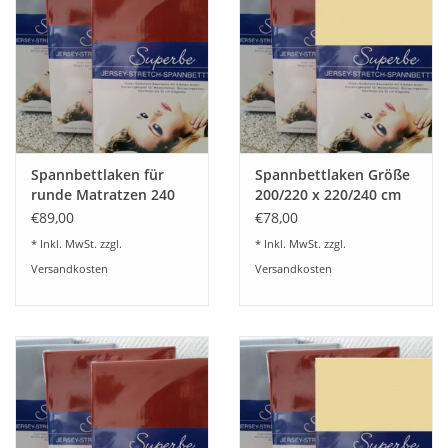
Plaids, Decken, Kissen
Mode & Accessoires
Edles aus Cashmere
Spannbettlaken für
Spannbettlaken Größe
runde Matratzen 240
200/220 x 220/240 cm
Tisch & Küche
cm rund Jersey Stretch
Jersey Stretch - Kirsten
€89,00
€78,00
- Kirsten Balk - für
Balk - für Matratzen bis
* Inkl. MwSt. zzgl.
* Inkl. MwSt. zzgl.
Matratzen bis 30 cm
30 cm Höhe,
Kinder
Versandkosten
Versandkosten
Höhe, Boxspring- und
Boxspring- und
Wasserbetten geeignet
Wasserbetten geeignet
Geschenkideen und
Gutscheine
Accessoires Spa