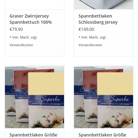
Graser Zwirnjersey
Spannbettlaken
Spannbettuch 100%
Schlossberg Jersey
Baumwolle-50 Farben
Royal fix-schweizer
€79,90
€149,00
Jersey
* Inkl. MwSt. zzgl.
* Inkl. MwSt. zzgl.
Versandkosten
Versandkosten
Spannbettlaken Größe
Spannbettlaken Größe