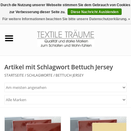
Durch die Nutzung unserer Webseite stimmen Sie dem Gebrauch von Cookies
zur Verbesserung dieser Seite zu.
Diese Nachricht Ausblenden
EUR
/
CHF
0 Artikel - €0,00
Für weitere Informationen beachten Sie bitte unsere Datenschutzerklärung. »
Startseite
Bettwäsche
Zudecken, Kissen
Artikel mit Schlagwort Bettuch Jersey
STARTSEITE
/
SCHLAGWORTE
/
BETTUCH JERSEY
Tag & Nachtwäsche
Freizeit-Hausanzüge
Badezimmer & Sauna
Haus-Bademäntel