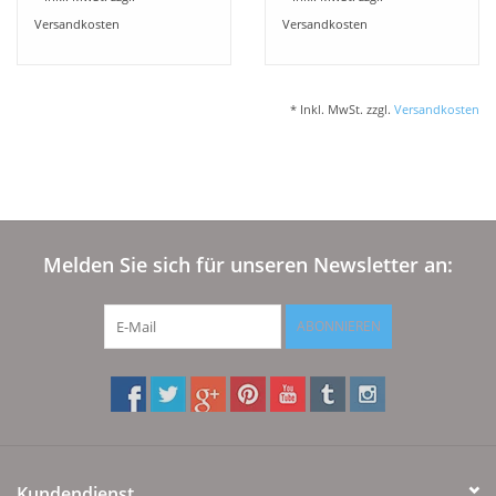
30 cm Höhe,
puder 5100 - 100x200
Versandkosten
Versandkosten
Boxspring- und
cm Matratzenhöhe 20-
Wasserbetten geeignet
24 cm
* Inkl. MwSt. zzgl.
Versandkosten
Melden Sie sich für unseren Newsletter an:
ABONNIEREN
Kundendienst