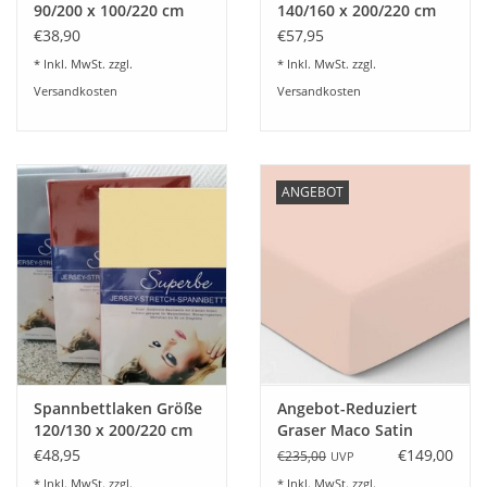
90/200 x 100/220 cm
140/160 x 200/220 cm
Jersey Stretch - Kirsten
Jersey Stretch - Kirsten
€38,90
€57,95
Balk - für Matratzen bis
Balk - für Matratzen bis
* Inkl. MwSt. zzgl.
* Inkl. MwSt. zzgl.
30 cm Höhe,
30 cm Höhe,
Versandkosten
Versandkosten
Boxspring- und
Boxspring- und
Wasserbetten geeignet
Wasserbetten geeignet
ANGEBOT
Spannbettlaken Größe
Angebot-Reduziert
120/130 x 200/220 cm
Graser Maco Satin
Jersey Stretch - Kirsten
Spannbettuch 100%
€48,95
€149,00
€235,00
UVP
Balk - für Matratzen bis
Baumwolle -Farbe
* Inkl. MwSt. zzgl.
* Inkl. MwSt. zzgl.