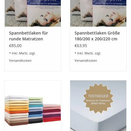
Angebote
Info-Service
Spannbettlaken für
Spannbettlaken Größe
Geprüfter Webshop
runde Matratzen
180/200 x 200/220 cm
160cm rund Jersey
Jersey Stretch - Kirsten
€85,00
€63,95
Stretch -
Balk - für Matratzen bis
Über uns
* Inkl. MwSt. zzgl.
* Inkl. MwSt. zzgl.
Sonderfertigung
30 cm Höhe,
Versandkosten
Versandkosten
Kirsten Balk - für
Boxspring- und
Matratzen bis 30 cm
Wasserbetten geeignet
Vertrag widerrufen
Höhe, Boxspring- und
Wasserbetten geeignet
Tel.0049(0)7322-919376
Blog-Aktuelles
Marken