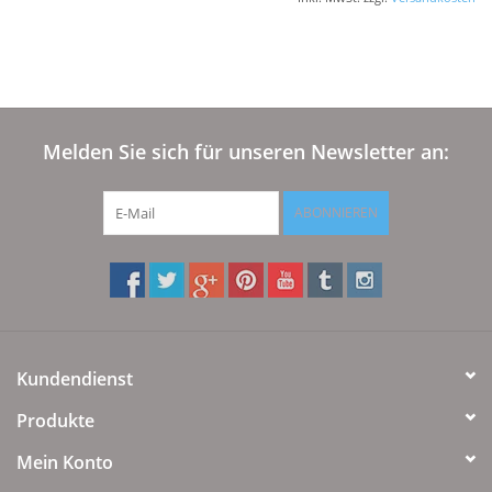
Plaids, Decken, Kissen
Mode & Accessoires
Melden Sie sich für unseren Newsletter an:
Edles aus Cashmere
ABONNIEREN
Tisch & Küche
Kinder
Geschenkideen und
Kundendienst
Gutscheine
Produkte
Accessoires Spa
Mein Konto