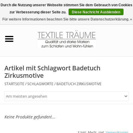
Durch die Nutzung unserer Webseite stimmen Sie dem Gebrauch von Cookies
zur Verbesserung dieser Seite zu.
Diese Nachricht Ausblenden
EUR
/
CHF
0 Artikel - €0,00
Für weitere Informationen beachten Sie bitte unsere Datenschutzerklärung. »
Startseite
Bettwäsche
Zudecken, Kissen
Artikel mit Schlagwort Badetuch
Zirkusmotive
Tag & Nachtwäsche
STARTSEITE
/
SCHLAGWORTE
/
BADETUCH ZIRKUSMOTIVE
Freizeit-Hausanzüge
Badezimmer & Sauna
Keine Produkte gefunden!...
Haus-Bademäntel
* Inkl. MwSt. zzgl.
Versandkosten