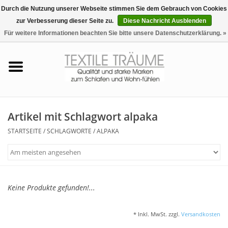
Durch die Nutzung unserer Webseite stimmen Sie dem Gebrauch von Cookies
zur Verbesserung dieser Seite zu.
Diese Nachricht Ausblenden
EUR
/
CHF
0 Artikel - €0,00
Für weitere Informationen beachten Sie bitte unsere Datenschutzerklärung. »
Startseite
Bettwäsche
Zudecken, Kissen
Artikel mit Schlagwort alpaka
STARTSEITE
/
SCHLAGWORTE
/
ALPAKA
Tag & Nachtwäsche
Freizeit-Hausanzüge
Keine Produkte gefunden!...
Badezimmer & Sauna
* Inkl. MwSt. zzgl.
Versandkosten
Haus-Bademäntel