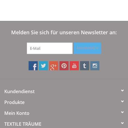
Plaids, Decken, Kissen
Mode & Accessoires
Melden Sie sich für unseren Newsletter an:
Edles aus Cashmere
ABONNIEREN
Tisch & Küche
Kinder
Kundendienst
Geschenkideen und
Gutscheine
Produkte
Mein Konto
Accessoires Spa
TEXTILE TRÄUME