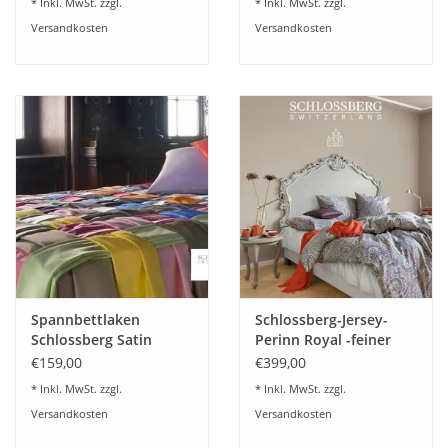
* Inkl. MwSt. zzgl.
* Inkl. MwSt. zzgl.
Versandkosten
Versandkosten
Spannbettlaken
Schlossberg-Jersey-
Schlossberg Satin
Perinn Royal -feiner
Noblesse-schweizer
schweizer Jersey
€159,00
€399,00
Satin
bügelfrei
* Inkl. MwSt. zzgl.
* Inkl. MwSt. zzgl.
Versandkosten
Versandkosten