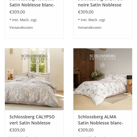
Satin, auch Schweizer Satin genannt, lediglich 110g/ m
, weist
Satin Noblesse blanc-
noire Satin Noblesse
2
dabei aber eine Fadendichte von 100 Fäden pro 1cm
auf.
feiner schweizer Satin
blanc-feiner schweizer
€309,00
€309,00
Satin
Satin Noblesse von Schlossberg fühlt sich wunderbar glatt,
* Inkl. MwSt. zzgl.
* Inkl. MwSt. zzgl.
frisch und geschmeidig an und besticht durch seinen
Versandkosten
Versandkosten
2
unvergleichlich schönen und edlen Glanz (ca. 110 g/m
).
Verarbeitung mit hochwertigem Reißverschluß.
Schlossberg CALYPSO
Schlossberg ALMA
vert Satin Noblesse
Satin Noblesse blanc-
blanc-feiner schweizer
feiner schweizer Satin
€309,00
€309,00
Satin