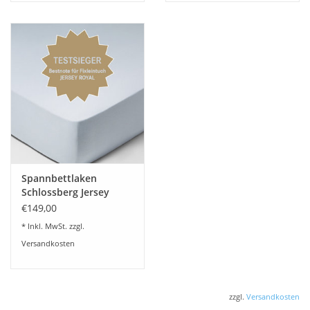
Spannbettlaken
Schlossberg Jersey
Royal fix-schweizer
€149,00
Jersey
* Inkl. MwSt. zzgl.
Versandkosten
zzgl.
Versandkosten