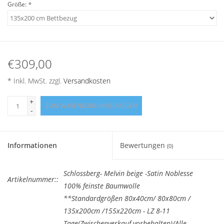
Größe:
*
Angebote
Info-Service
€309,00
Geprüfter Webshop
* Inkl. MwSt. zzgl.
Versandkosten
Über uns
+
ZUM WARENKORB HINZUFÜGEN
-
Vertrag widerrufen
Tel.0049(0)7322-919376
Informationen
Bewertungen
(0)
Blog-Aktuelles
Schlossberg- Melvin beige -Satin Noblesse
Artikelnummer::
100% feinste Baumwolle
**Standardgrößen 80x40cm/ 80x80cm /
Marken
135x200cm /155x220cm - LZ 8-11
Tage(Zwischenverkauf vorbehalten)/Alle