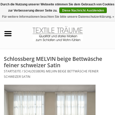
Durch die Nutzung unserer Webseite stimmen Sie dem Gebrauch von Cookies
zur Verbesserung dieser Seite zu.
Diese Nachricht Ausblenden
EUR
/
CHF
0 Artikel - €0,00
Für weitere Informationen beachten Sie bitte unsere Datenschutzerklärung. »
Startseite
Bettwäsche
Zudecken, Kissen
Schlossberg MELVIN beige Bettwäsche
feiner schweizer Satin
Tag & Nachtwäsche
STARTSEITE
/
SCHLOSSBERG MELVIN BEIGE BETTWÄSCHE FEINER
SCHWEIZER SATIN
Freizeit-Hausanzüge
Badezimmer & Sauna
Haus-Bademäntel