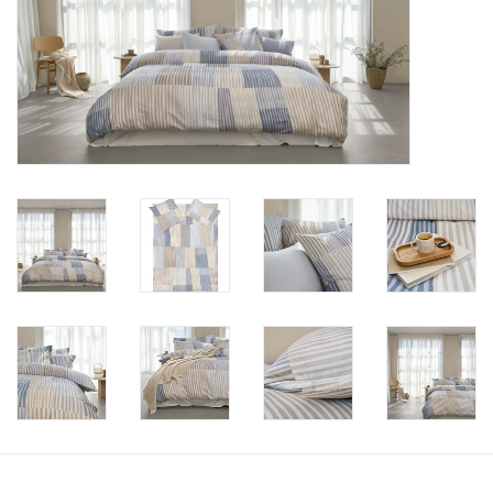
Plaids, Decken, Kissen
Mode & Accessoires
Edles aus Cashmere
Tisch & Küche
Kinder
Geschenkideen und
Gutscheine
Accessoires Spa