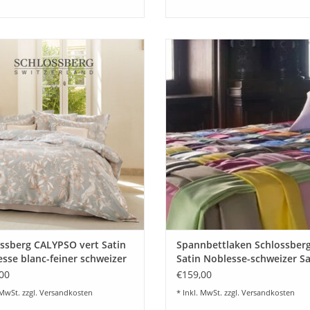
hlossberg "CALYPSO vert""Satin
Hochwertige Satin Noblesse U
e"". Aktuelle Kollektion. Edle Satin
Spannbettlaken von Schlossberg.
äsche von Hand entworfen aus den
Satinqualität ist in vielen schö
rs von Schlossberg Switzerland auf
Wunschfarben lieferbar. Auc
nstem schweizer Satin Noblesse.
Sondergrößen / Sondermacharte
er schweizer Satin 100% Baumwolle.
Kundenwunsch.
Sonderanfertigungen m
ZUM WARENKORB HINZUFÜG
UM WARENKORB HINZUFÜGEN
ssberg CALYPSO vert Satin
Spannbettlaken Schlossber
sse blanc-feiner schweizer
Satin Noblesse-schweizer Sa
00
€159,00
 MwSt. zzgl.
Versandkosten
* Inkl. MwSt. zzgl.
Versandkosten