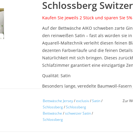
Schlossberg Switze
Kaufen Sie jeweils 2 Stück und sparen Sie 5%
Auf der Bettwäsche AIKO schweben zarte Gin
den reinweißen Satin – fast als würden sie 
Aquarell-Maltechnik verleiht diesen feinen Bl
dezenten Farbverläufe und die feinen Details
Natürlichkeit mit sich bringen. Dieses zurüc
Schlafzimmer garantiert eine einzigartige Ze
Qualität:
Satin
Besonders lange, veredelte Baumwoll-Fasern
Label:
Designed in Switzerland, Made in EU,
Bettwäsche Jersey
/
exclusiv
/
Satin
/
Zur W
Satin Noblesse
Schlossberg
/
Schlossberg
Bettwäsche
/
schweizer Satin
/
Kett-Satin, 100% reine feinste Baumwolle, lan
Schlossberg
Noblesse ist aus reiner, langstapeliger Baum
wird das Gewebe sehr leicht und dicht. So wi