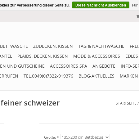
kies zur Verbesserung dieser Seite zu.
Diese Nachricht Ausblenden
Für
BETTWÄSCHE
ZUDECKEN, KISSEN
TAG & NACHTWÄSCHE
FRE
ÄNTEL
PLAIDS, DECKEN, KISSEN
MODE & ACCESSOIRES
EDLES
EN UND GUTSCHEINE
ACCESSOIRES SPA
ANGEBOTE
INFO-SE
ERRUFEN
TEL.0049(0)7322-919376
BLOG-AKTUELLES
MARKEN
feiner schweizer
STARTSEITE
Größe:
*