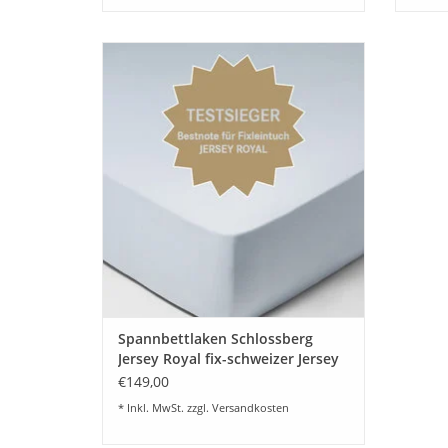
Hochwertige Baumwoll Feinjersey Uni
Spannbettlaken von Schlossberg. Diese
Jersey Qualität ist in vielen schönen
Wunschfarben lieferbar. Auch
Sondergrößen / Sondermacharten nach
Kundenwunsch.
ZUM WARENKORB HINZUFÜGEN
Spannbettlaken Schlossberg
Jersey Royal fix-schweizer Jersey
€149,00
* Inkl. MwSt. zzgl.
Versandkosten