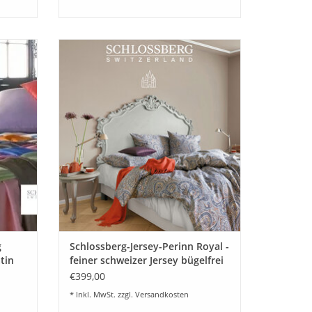
ni
Schlossberg "Perinn Royal"Feiner
 Diese
schweizer Jersey bügelfrei. Ein klassisches
nen
im Atelier gezeichnetes Paisleymuster von
h
Schlossberg Switzerland. Aktuelle
n nach
Kollektion. Ein edles Muster von
Schlossberg.
Feinster schweizer Jersey bügelfrei.
EN
ZUM WARENKORB HINZUFÜGEN
g
Schlossberg-Jersey-Perinn Royal -
tin
feiner schweizer Jersey bügelfrei
€399,00
* Inkl. MwSt. zzgl.
Versandkosten