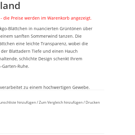
rland
 - die Preise werden im Warenkorb angezeigt.
kgo-Blättchen in nuancierten Grüntönen über
in einem sanften Sommerwind tanzen. Die
ättchen eine leichte Transparenz, wobei die
 der Blattadern Tiefe und einen Hauch
khaltende, schlichte Design schenkt Ihrem
n-Garten-Ruhe.
 verarbeitet zu einem hochwertigen Gewebe.
 Oeko-Tex® Standard 100
unschliste hinzufügen
/
Zum Vergleich hinzufügen
/
Drucken
ger Stapel, gekämmt, mercerisiert. Satin
wolle gewoben. Durch die Feinheit des Garns
egt der Satin, auch Schweizer Satin genannt,