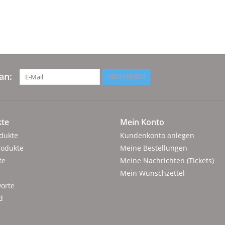
an:
ABONNIEREN
te
Mein Konto
odukte
Kundenkonto anlegen
rodukte
Meine Bestellungen
te
Meine Nachrichten (Tickets)
Mein Wunschzettel
orte
d