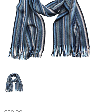
Plaids, Decken, Kissen
Mode & Accessoires
Edles aus Cashmere
Tisch & Küche
Kinder
Geschenkideen und
Gutscheine
Accessoires Spa