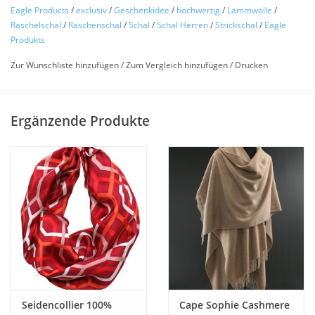
Trendartikel Schal:
Eagle Products
/
exclusiv
/
Geschenkidee
/
hochwertig
/
Lammwolle
/
Raschelschal
/
Raschenschal
/
Schal
/
Schal Herren
/
Strickschal
/
Eagle
Schöner trendiger Schal aus superfeiner Lammwolle mit
Produkts
Fransen
Zur Wunschliste hinzufügen
/
Zum Vergleich hinzufügen
/
Drucken
Ein schöner und edler Schal und eine tolle Geschenkidee.
Ergänzende Produkte
Pflege:
Wir empfehlen für alle wertvollen Schals und Seidenartikel,
Wolldecken, Wollkissen und Seidenkissen grundsätzlich die
chemische Reinigung.
Seidencollier 100%
Cape Sophie Cashmere