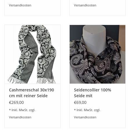
Versandkosten
Versandkosten
Cashmereschal 30x190
Seidencollier 100%
cm mit reiner Seide
Seide mit
abgefüttert und
Magnetverschluß
€269,00
€69,00
Fransen
20x70 cm Seidenschal
* Inkl. MwSt. zzgl.
* Inkl. MwSt. zzgl.
Versandkosten
Versandkosten