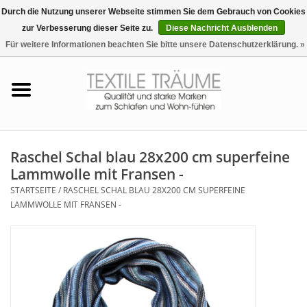
Durch die Nutzung unserer Webseite stimmen Sie dem Gebrauch von Cookies
zur Verbesserung dieser Seite zu.
Diese Nachricht Ausblenden
EUR
/
CHF
0 Artikel - €0,00
Für weitere Informationen beachten Sie bitte unsere Datenschutzerklärung. »
Startseite
Bettwäsche
Zudecken, Kissen
Raschel Schal blau 28x200 cm superfeine
Lammwolle mit Fransen -
Tag & Nachtwäsche
STARTSEITE
/
RASCHEL SCHAL BLAU 28X200 CM SUPERFEINE
LAMMWOLLE MIT FRANSEN -
Freizeit-Hausanzüge
Badezimmer & Sauna
Haus-Bademäntel