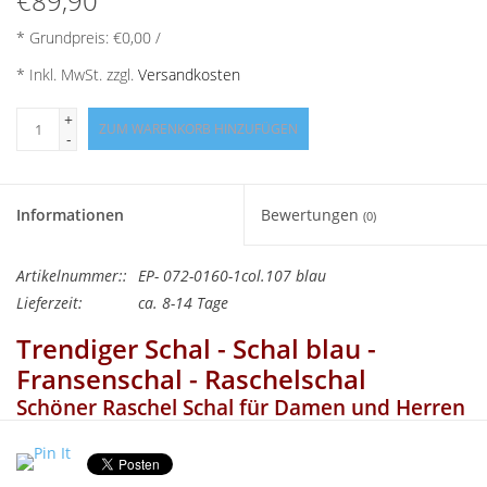
€89,90
Angebote
* Grundpreis: €0,00 /
Info-Service
* Inkl. MwSt. zzgl.
Versandkosten
+
ZUM WARENKORB HINZUFÜGEN
Geprüfter Webshop
-
Über uns
Informationen
Bewertungen
(0)
Vertrag widerrufen
Artikelnummer::
EP- 072-0160-1col.107 blau
Lieferzeit:
ca. 8-14 Tage
Tel.0049(0)7322-919376
Trendiger Schal - Schal blau -
Fransenschal - Raschelschal
Blog-Aktuelles
Schöner Raschel Schal für Damen und Herren
28x200 cm groß aus 100% superfeiner
Marken
Lammwolle in trendigen Farben mit Fransen.