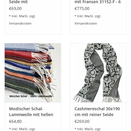
Seide mit
mit Fransen 31152-F - 6
Magnetverschluß
Farben
€69,00
€775,00
20x70 cm Seidenschal -
* Inkl. MwSt. zzgl.
* Inkl. MwSt. zzgl.
Seide 333
Versandkosten
Versandkosten
Modischer Schal-
Cashmereschal 30x190
Lammwolle mit hellen
cm mit reiner Seide
Fransen- 24
abgefüttert und
€64,80
€269,00
Wunschfarben
Fransen
* Inkl. MwSt. zzgl.
* Inkl. MwSt. zzgl.