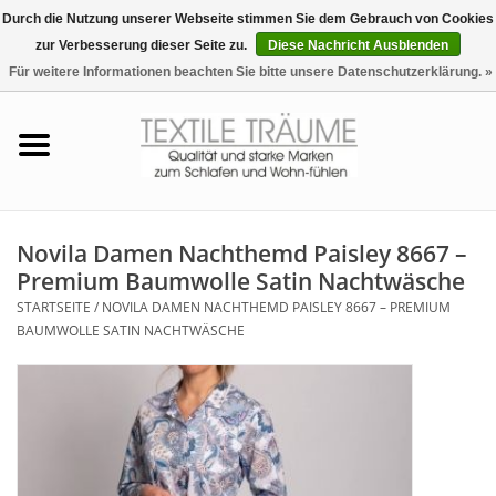
Durch die Nutzung unserer Webseite stimmen Sie dem Gebrauch von Cookies
zur Verbesserung dieser Seite zu.
Diese Nachricht Ausblenden
EUR
/
CHF
0 Artikel - €0,00
Für weitere Informationen beachten Sie bitte unsere Datenschutzerklärung. »
Startseite
Bettwäsche
Zudecken, Kissen
Novila Damen Nachthemd Paisley 8667 –
Premium Baumwolle Satin Nachtwäsche
Tag & Nachtwäsche
STARTSEITE
/
NOVILA DAMEN NACHTHEMD PAISLEY 8667 – PREMIUM
BAUMWOLLE SATIN NACHTWÄSCHE
Freizeit-Hausanzüge
Badezimmer & Sauna
Haus-Bademäntel