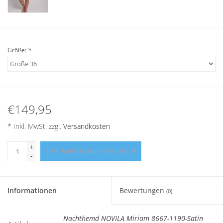
Angebote
Info-Service
Größe:
*
Geprüfter Webshop
Über uns
€149,95
Vertrag widerrufen
* Inkl. MwSt. zzgl.
Versandkosten
Tel.0049(0)7322-919376
+
ZUM WARENKORB HINZUFÜGEN
-
Blog-Aktuelles
Informationen
Bewertungen
(0)
Marken
Nachthemd NOVILA Miriam 8667-1190-Satin