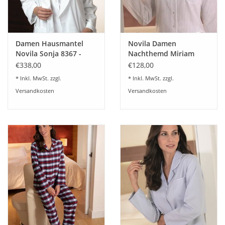
Waschempfehlung:
40 °C Schonwaschgang · Feinwaschmittel · nicht bleichen ·
nicht trocknergeeignet · bei niedriger Temperatur bügeln ·
Damen Hausmantel
Novila Damen
Novila Sonja 8367 -
Nachthemd Miriam
auf links waschen
gefüttert Frottier
8366-1190-1-3 Farben
€338,00
€128,00
Gr.36-46
* Inkl. MwSt. zzgl.
* Inkl. MwSt. zzgl.
Versandkosten
Versandkosten