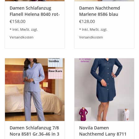
Damen Schlafanzug
Damen Nachthemd
Flanell Helena 8040 rot-
Marlene 8586 blau
blau Gr.36-46
€158,00
€128,00
* Inkl. MwSt. zzgl.
* Inkl. MwSt. zzgl.
Versandkosten
Versandkosten
Damen Schlafanzug 7/8
Novila Damen
Nora 8581 Gr.36-46 in 3
Nachthemd Lany 8711