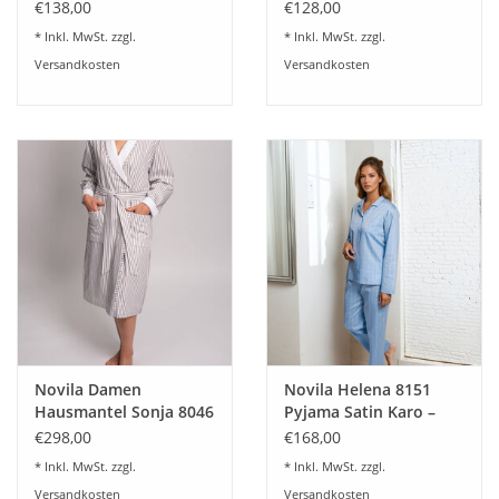
Farben
Baumwoll Mischung - 3
€138,00
€128,00
Farben lieferbar
* Inkl. MwSt. zzgl.
* Inkl. MwSt. zzgl.
Versandkosten
Versandkosten
Novila Damen
Novila Helena 8151
Hausmantel Sonja 8046
Pyjama Satin Karo –
Farbe taupe Baumwolle
Eleganter
€298,00
€168,00
Damenpyjama aus
* Inkl. MwSt. zzgl.
* Inkl. MwSt. zzgl.
Baumwollsatin
Versandkosten
Versandkosten