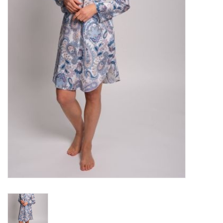
Plaids, Decken, Kissen
Mode & Accessoires
Edles aus Cashmere
Tisch & Küche
Kinder
Geschenkideen und
Gutscheine
Accessoires Spa