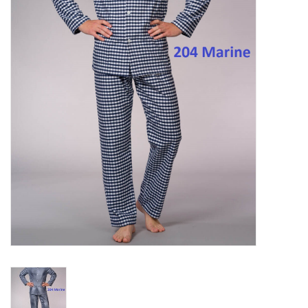
Plaids, Decken, Kissen
Mode & Accessoires
Edles aus Cashmere
Tisch & Küche
Kinder
Geschenkideen und
Gutscheine
Accessoires Spa