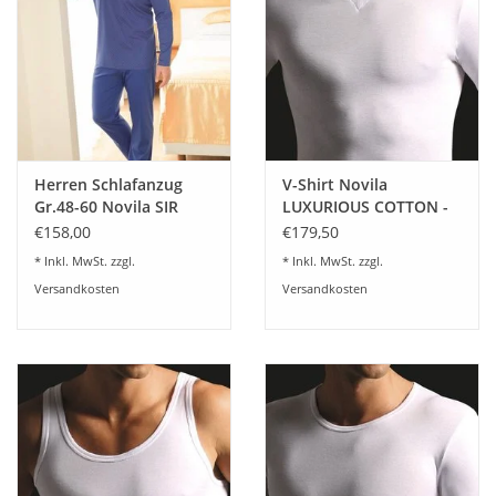
Herren Schlafanzug
V-Shirt Novila
Gr.48-60 Novila SIR
LUXURIOUS COTTON -
8090/61.105
Herren V-Shirt Novila
€158,00
€179,50
LUXURIOUS COTTON 3-
* Inkl. MwSt. zzgl.
* Inkl. MwSt. zzgl.
er Set
Versandkosten
Versandkosten