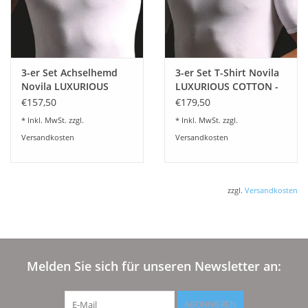
3-er Set Achselhemd
3-er Set T-Shirt Novila
Novila LUXURIOUS
LUXURIOUS COTTON -
COTTON
Herren T-Shirt Novila
€157,50
€179,50
LUXURIOUS COTTON 3-
* Inkl. MwSt. zzgl.
* Inkl. MwSt. zzgl.
er Set
Versandkosten
Versandkosten
zzgl.
Versandkosten
Melden Sie sich für unseren Newsletter an:
ABONNIEREN