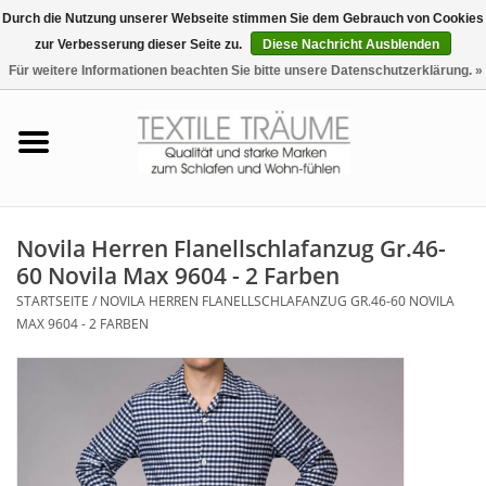
Durch die Nutzung unserer Webseite stimmen Sie dem Gebrauch von Cookies
zur Verbesserung dieser Seite zu.
Diese Nachricht Ausblenden
EUR
/
CHF
0 Artikel - €0,00
Für weitere Informationen beachten Sie bitte unsere Datenschutzerklärung. »
Startseite
Bettwäsche
Zudecken, Kissen
Novila Herren Flanellschlafanzug Gr.46-
60 Novila Max 9604 - 2 Farben
Tag & Nachtwäsche
STARTSEITE
/
NOVILA HERREN FLANELLSCHLAFANZUG GR.46-60 NOVILA
MAX 9604 - 2 FARBEN
Freizeit-Hausanzüge
Badezimmer & Sauna
Haus-Bademäntel