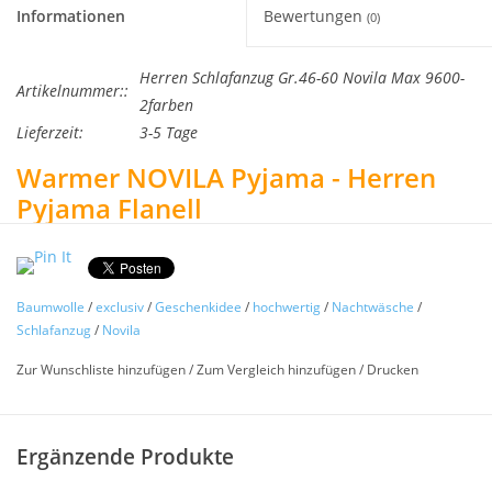
Informationen
Bewertungen
(0)
Herren Schlafanzug Gr.46-60 Novila Max 9600-
Artikelnummer::
2farben
Lieferzeit:
3-5 Tage
Warmer NOVILA Pyjama - Herren
Pyjama Flanell
Achtung, dieser Artikel ist nur noch lieferbar solange Vorrat!
Bitte evtl.vorher anfragen.
Edelflanell Max 9602 in 2 Farben
Baumwolle
/
exclusiv
/
Geschenkidee
/
hochwertig
/
Nachtwäsche
/
wählbar
Schlafanzug
/
Novila
Zur Wunschliste hinzufügen
/
Zum Vergleich hinzufügen
/
Drucken
Größe 46-60
Zum Einkuscheln !
Achtung ! Dies ist ein Saisonartikel und überwiegend in den
Ergänzende Produkte
Wintermonaten verfügbar. Bitte evtl. vorher anfragen.