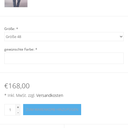
Angebote
Info-Service
Größe:
*
Geprüfter Webshop
gewünschte Farbe:
*
Über uns
Vertrag widerrufen
Tel.0049(0)7322-919376
€168,00
* Inkl. MwSt. zzgl.
Versandkosten
Blog-Aktuelles
+
ZUM WARENKORB HINZUFÜGEN
-
Marken