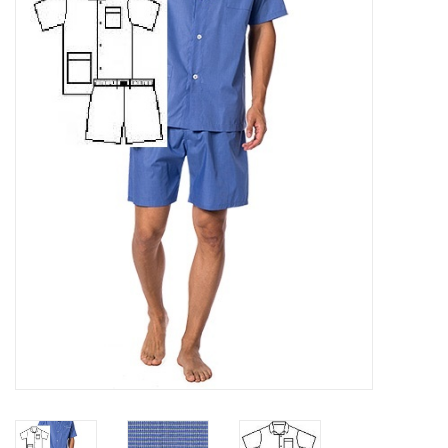
Plaids, Decken, Kissen
Mode & Accessoires
Edles aus Cashmere
Tisch & Küche
Kinder
Geschenkideen und
Gutscheine
Accessoires Spa