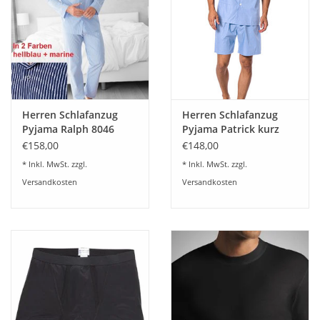
Ein sehr edler Baumwolle Popelinestoff in Verbindung mit
handwerklich hochwertiger Verarbeitung garantiert die
Langlebigkeit dieses Produkts.
Material: 100% Baumwolle
Herren Schlafanzug
Herren Schlafanzug
Waschempfehlung des Herstellers 40 Grad- Trockner nicht
Pyjama Ralph 8046
Pyjama Patrick kurz
empfohlen
hellblau und marine
8058 hellblau 5
€158,00
€148,00
* Inkl. MwSt. zzgl.
* Inkl. MwSt. zzgl.
Versandkosten
Versandkosten