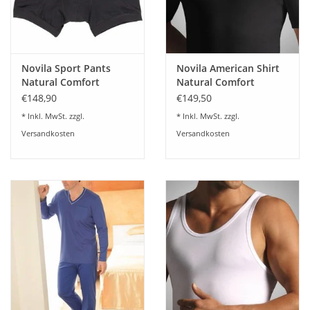
Novila Sport Pants
Novila American Shirt
Natural Comfort
Natural Comfort
8036/17 (3-er Set)
8036/03 (3-er Set)
€148,90
€149,50
* Inkl. MwSt. zzgl.
* Inkl. MwSt. zzgl.
Versandkosten
Versandkosten