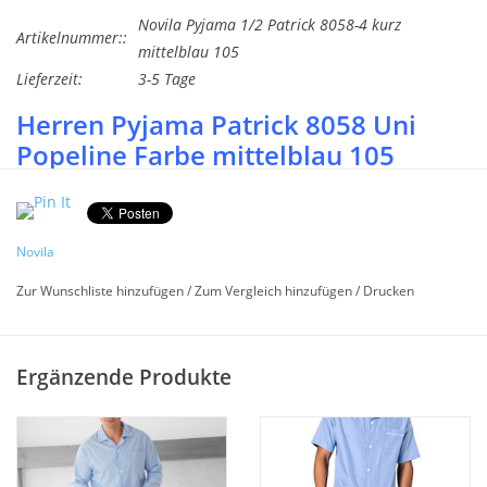
Novila Pyjama 1/2 Patrick 8058-4 kurz
Artikelnummer::
mittelblau 105
Lieferzeit:
3-5 Tage
Herren Pyjama Patrick 8058 Uni
Popeline Farbe mittelblau 105
Ausführung 1/2 mit kurzer Hose und kurzen Ärm
Größe 48-60 lieferbar !
Novila
Bequemer Schlafanzug für Männer. Klassischer Schnitt und
aus hochwertigem Baumwoll Popeline Fil a Fil Gewebe Uni
Zur Wunschliste hinzufügen
/
Zum Vergleich hinzufügen
/
Drucken
mittelblau meliert. Der Pyjama ist mit einem edlen
Hemdkragen verarbeitet und mit einer schicken weißen
Paspellierung an Kragen und Brusttasche versehen. Die
Ergänzende Produkte
verstellbaren Knöpfe an der Hose und der softweiche Novila
Bund innen machen diesen Pyjama besonders bequem und
angenehm zu tragen.