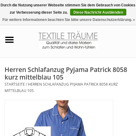
Durch die Nutzung unserer Webseite stimmen Sie dem Gebrauch von Cookies
zur Verbesserung dieser Seite zu.
Diese Nachricht Ausblenden
EUR
/
CHF
0 Artikel - €0,00
Für weitere Informationen beachten Sie bitte unsere Datenschutzerklärung. »
Startseite
Bettwäsche
Zudecken, Kissen
Herren Schlafanzug Pyjama Patrick 8058
kurz mittelblau 105
Tag & Nachtwäsche
STARTSEITE
/
HERREN SCHLAFANZUG PYJAMA PATRICK 8058 KURZ
MITTELBLAU 105
Freizeit-Hausanzüge
Badezimmer & Sauna
Haus-Bademäntel