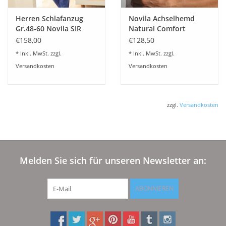
Herren Schlafanzug
Novila Achselhemd
Gr.48-60 Novila SIR
Natural Comfort
8090/61.105
8036/00 (3-er Set)
€158,00
€128,50
* Inkl. MwSt. zzgl.
* Inkl. MwSt. zzgl.
Versandkosten
Versandkosten
zzgl.
Versandkosten
Melden Sie sich für unseren Newsletter an:
ABONNIEREN