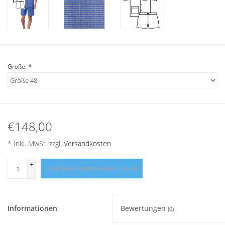
Angebote
Info-Service
Geprüfter Webshop
Größe:
*
Über uns
Vertrag widerrufen
€148,00
* Inkl. MwSt. zzgl.
Versandkosten
Tel.0049(0)7322-919376
+
ZUM WARENKORB HINZUFÜGEN
-
Blog-Aktuelles
Marken
Informationen
Bewertungen
(0)