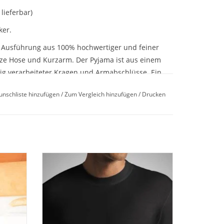
lieferbar)
ker.
er Ausführung aus 100% hochwertiger und feiner
ze Hose und Kurzarm. Der Pyjama ist aus einem
ig verarbeiteter Kragen und Armabschlüsse. Ein
ausgestattet, damit nichts drückt und spannt.
unschliste hinzufügen
/
Zum Vergleich hinzufügen
/
Drucken
te Ansprüche und eine schöne Geschenkidee !
chlüssen, Hose feiner Popeline gestreift.
SIR 8090
Natural Comfort American Shirt - Feinste
eln.
Tagwäsche für Herren von Novila -
 Druck,
Angenehmer Tragekomfort und Top
.
Qualität im 3-er Set Farbe weiß und
schwarz
EN
ZUM WARENKORB HINZUFÜGEN