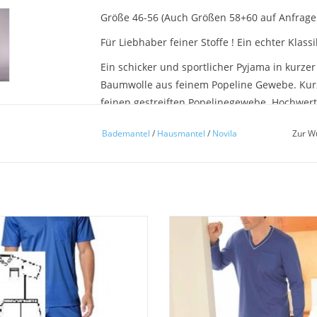
Größe 46-56 (Auch Größen 58+60 auf Anfrage 
Für Liebhaber feiner Stoffe ! Ein echter Klassi
Ein schicker und sportlicher Pyjama in kurz
Baumwolle aus feinem Popeline Gewebe. Kur
feinen gestreiften Popelinegewebe. Hochwert
Klassiker ! Mit dem patentierten Novila Bund 
Bademantel
/
Hausmantel
/
Novila
Zur W
Ein luxuriöser Herren Schlafanzug für höchs
Oberteil mit hochwertigem Kragen und Armabs
 eleganter Herren Pyjama SIR 8061
Schöner eleganter Herren Pyjama 
 kurzer Hose und kurzen Ärmeln.
mit langer Hose und langen Ärm
sierter Jersey Feininterlock Uni mit
Oberteil Feinjersey Krawattendruck
r Paspelierung. Auch in Übergrößen
Hose Feinjersey Uni passend
Größe 48-62/64 lieferbar.
ZUM WARENKORB HINZUFÜG
UM WARENKORB HINZUFÜGEN