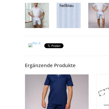
Ergänzende Produkte
Schöner eleganter Herren Pyjama SIR 8061
Schöner
mit kurzer Hose und kurzen Ärmeln.
mit
Mercerisierter Jersey Feininterlock Uni mit
Merceri
farbiger Paspelierung. Auch in Übergrößen
farbige
Übergröße 62-68 (Größe 70/72 auf Anfrage
lieferbar)
Z
ZUM WARENKORB HINZUFÜGEN