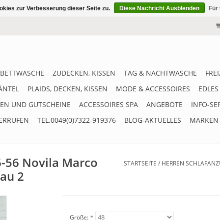
kies zur Verbesserung dieser Seite zu.
Diese Nachricht Ausblenden
Für
BETTWÄSCHE
ZUDECKEN, KISSEN
TAG & NACHTWÄSCHE
FRE
ÄNTEL
PLAIDS, DECKEN, KISSEN
MODE & ACCESSOIRES
EDLES
EN UND GUTSCHEINE
ACCESSOIRES SPA
ANGEBOTE
INFO-SE
ERRUFEN
TEL.0049(0)7322-919376
BLOG-AKTUELLES
MARKEN
6-56 Novila Marco
STARTSEITE
/
HERREN SCHLAFANZU
lau 2
Größe:
*