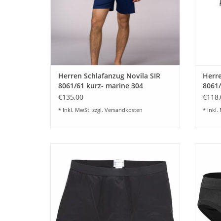
Herren Schlafanzug Novila SIR
Herre
8061/61 kurz- marine 304
8061/
€135,00
€118,
* Inkl. MwSt. zzgl.
Versandkosten
* Inkl.
Natural Comfort-Sport Pants mit Eingriff -
Natur
Feinste Unterwäsche für Herren von Novila
Feinste
- Angenehmer Tragekomfort und Top
- An
Qualität im 3-er Set Farbe weiß und
Qua
schwarz
ZUM WARENKORB HINZUFÜGEN
Z