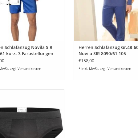
n Schlafanzug Novila SIR
Herren Schlafanzug Gr.48-6
61 kurz- 3 Farbstellungen
Novila SIR 8090/61.105
00
€158,00
 MwSt. zzgl.
Versandkosten
* Inkl. MwSt. zzgl.
Versandkosten
al Comfort-Sport Slip mit Eingriff -
 Unterwäsche für Herren von Novila
genehmer Tragekomfort und Top
lität im 3-er Set Farbe weiß und
schwarz
UM WARENKORB HINZUFÜGEN