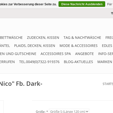
kies zur Verbesserung dieser Seite zu.
Diese Nachricht Ausblenden
Für
BETTWÄSCHE
ZUDECKEN, KISSEN
TAG & NACHTWÄSCHE
FRE
ÄNTEL
PLAIDS, DECKEN, KISSEN
MODE & ACCESSOIRES
EDLES
EN UND GUTSCHEINE
ACCESSOIRES SPA
ANGEBOTE
INFO-SE
ERRUFEN
TEL.0049(0)7322-919376
BLOG-AKTUELLES
MARKEN
ico" Fb. Dark-
STARTS
Größe:
*