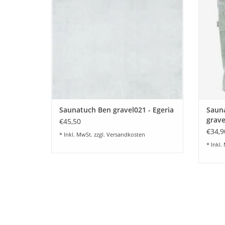
Z
ZUM WARENKORB HINZUFÜGEN
Saunatuch Ben gravel021 - Egeria
Sauna
grave
€45,50
€34,9
* Inkl. MwSt. zzgl.
Versandkosten
* Inkl.