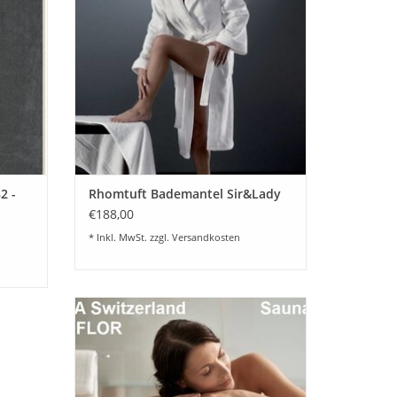
EN
ZUM WARENKORB HINZUFÜGEN
2 -
Rhomtuft Bademantel Sir&Lady
€188,00
* Inkl. MwSt. zzgl.
Versandkosten
Saunatuch - Liegetuch 80x200 cm
Dreamflor Christian Fischbacher.
Feinstes Dreamflor Frottier hergestellt in
der Schweiz, wunderbar weich und
saugfähig.