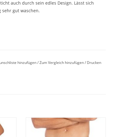
ht auch durch sein edles Design. Lässt sich
 sehr gut waschen.
unschliste hinzufügen
/
Zum Vergleich hinzufügen
/
Drucken
ht in g/m²: ca. 360
 feinem
Schönes Egeria Saunakilt Ben aus feinem
gewebter
Walkfrottier mit einer Einfassung gewebter
Streifen Fb.slate-grey Onesize