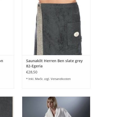
EN
ZUM WARENKORB HINZUFÜGEN
eht laufenden Kontrollen unserer
dard 100 zertifiziert (Prüfnummer: 09.0.67812).
on
Saunakilt Herren Ben slate grey
82-Egeria
€28,50
* Inkl. MwSt. zzgl.
Versandkosten
uch Ben
Schöner Bademantel Rhomtuft für Sie und
ner
Ihn !
ate grey
Farblich passend zur Frottierwäsche
Princess von Rhomtuft.