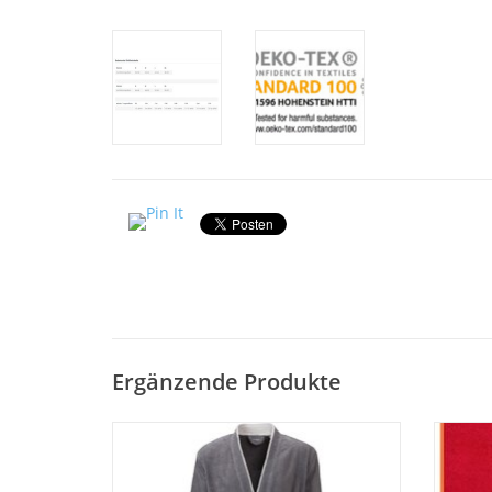
Ergänzende Produkte
Hochwertiger Herren Kimono, Nico Fb.
Schöne
graphit . Herren Bademantel Kimonoschnitt
au
mit 2 aufgenähten Taschen mit farblich
Einf