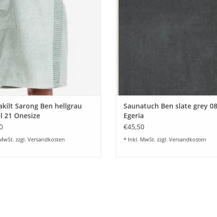
UM WARENKORB HINZUFÜGEN
ZUM WARENKORB HINZUFÜG
kilt Sarong Ben hellgrau
Saunatuch Ben slate grey 08
l 21 Onesize
Egeria
0
€45,50
 MwSt. zzgl.
Versandkosten
* Inkl. MwSt. zzgl.
Versandkosten