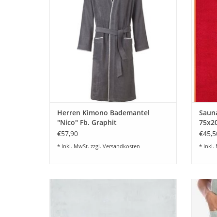
abgesetztem Akzentstreifen.
ZUM WARENKORB HINZUFÜGEN
Z
Herren Kimono Bademantel
Sauna
"Nico" Fb. Graphit
75x2
€57,90
€45,5
* Inkl. MwSt. zzgl.
Versandkosten
* Inkl.
Schönes Egeria Saunatuch Liegetuch Ben
Schöne
aus feinem Walkfrottier mit einer
Walkfro
Einfassung gewebter Streifen Fb.gravel 021
(75x200 cm)