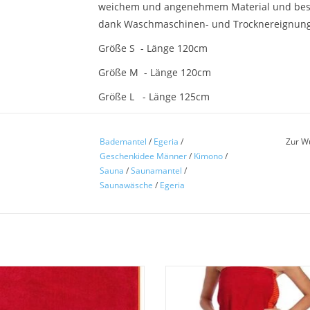
weichem und angenehmem Material und bestic
dank Waschmaschinen- und Trocknereignung
Größe S - Länge 120cm
Größe M - Länge 120cm
Größe L - Länge 125cm
Größe XL - Länge 125cm
Bademantel
/
Egeria
/
Zur W
Artikeldetails:
Geschenkidee Männer
/
Kimono
/
Bademantel in Langform
Sauna
/
Saunamantel
/
Unifarbener Bademantel
Saunawäsche
/
Egeria
Für ihn
Mit Gürtel
Mit aufgesetzten Taschen
Material/ Qualität:
Walkfrottee, 100% Baumwolle, Flächengewic
s Egeria Saunatuch Liegetuch Ben
Schönes Egeria Saunakilt Ben aus
s feinem Walkfrottier mit einer
Walkfrottier mit einer Einfassung 
Stückgefärbt
assung gewebter Streifen Fb.grau.
Streifen Fb.grau. Onesize