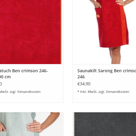
Pflegehinweis:
Onesize
ZUM WARENKORB HINZUFÜG
60°C - Maschinenwäsche
UM WARENKORB HINZUFÜGEN
Pflegeleicht
Trocknergeeignet
Qualitätshinweis:
Geprüfte Qualität - dieser Artikel unterst
Qualitätssicherung und ist nach Öko-Tex-Stan
tuch Ben crimson 246-
Saunakilt Sarong Ben crims
00 cm
246
0
€34,90
 MwSt. zzgl.
Versandkosten
* Inkl. MwSt. zzgl.
Versandkosten
s Egeria Saunakilt Ben aus feinem
Schönes Egeria Saunatuch Lieget
ttier mit einer Einfassung gewebter
aus feinem Walkfrottier mit ei
Streifen Fb.grau. Onesize
Einfassung gewebter Streifen Fb.sl
Onesize