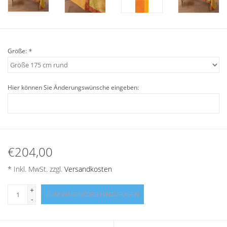
Angebote
Info-Service
Größe:
*
Geprüfter Webshop
Hier können Sie Änderungswünsche eingeben:
Über uns
Vertrag widerrufen
Tel.0049(0)7322-919376
€204,00
* Inkl. MwSt. zzgl.
Versandkosten
Blog-Aktuelles
+
ZUM WARENKORB HINZUFÜGEN
-
Marken