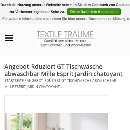
Durch die Nutzung unserer Webseite stimmen Sie dem Gebrauch von Cookies
zur Verbesserung dieser Seite zu.
Diese Nachricht Ausblenden
EUR
/
CHF
0 Artikel - €0,00
Für weitere Informationen beachten Sie bitte unsere Datenschutzerklärung. »
Startseite
Bettwäsche
Zudecken, Kissen
Angebot-Rduziert GT Tischwäsche
abwaschbar Mille Esprit Jardin chatoyant
Tag & Nachtwäsche
STARTSEITE
/
ANGEBOT-RDUZIERT GT TISCHWÄSCHE ABWASCHBAR
MILLE ESPRIT JARDIN CHATOYANT
Freizeit-Hausanzüge
Badezimmer & Sauna
Haus-Bademäntel