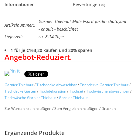
Informationen
Bewertungen
(0)
Garnier Thiebaut Mille Esprit jardin chatoyant
Artikelnummer::
- enduit - beschichtet
Lieferzeit:
ca. 8-14 Tage
1 für je €163,20 kaufen und 20% sparen
Angebot-Reduziert.
Sparen Sie 20% auf die UVP des Herstellers.
Der neue Preis
wird Ihnen im Warenkorb angezeigt.
Abwaschbare Tischdecke
Garnier Thiebaut
/
Tischdecke abwaschbar
/
Tischdecke Garnier Thiebaut
/
Garnier Thiebaut
Mille
Esprit
jardin
Tischdecke Garten
/
Tischdekoration
/
Tischset
/
Tischwäsche abwaschbar
/
chatoyant
Tischwäsche Garnier Thiebaut
/
Garnier Thiebaut
Zur Wunschliste hinzufügen
/
Zum Vergleich hinzufügen
/
Drucken
Pflegeleicht - Abwaschbar - Stoff
mit hochwertiger
Acrylbeschichtung
(auch als Meterware lieferbar)
Ergänzende Produkte