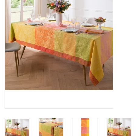
Plaids, Decken, Kissen
Mode & Accessoires
Edles aus Cashmere
Tisch & Küche
Kinder
Geschenkideen und
Gutscheine
Accessoires Spa