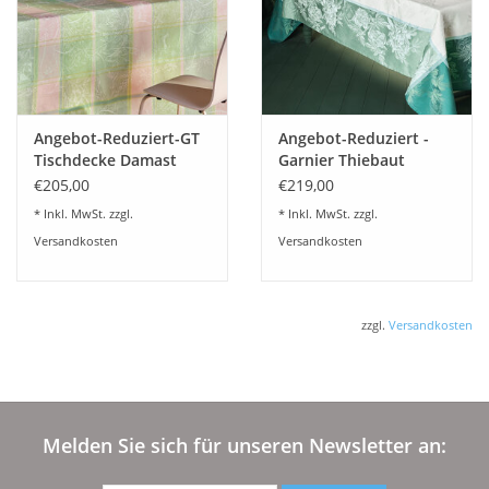
Angebot-Reduziert-GT
Angebot-Reduziert -
Tischdecke Damast
Garnier Thiebaut
Mille Printemps
Tischdecke JARDIN DE
€205,00
€219,00
eclosion- beschichtet
PIVOINES Vert
* Inkl. MwSt. zzgl.
* Inkl. MwSt. zzgl.
abwaschbar
Versandkosten
Versandkosten
zzgl.
Versandkosten
Melden Sie sich für unseren Newsletter an: