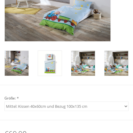
Plaids, Decken, Kissen
Mode & Accessoires
Edles aus Cashmere
Tisch & Küche
Kinder
Geschenkideen und
Größe:
*
Gutscheine
Accessoires Spa