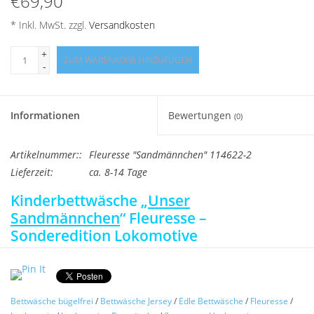
€69,90
Angebote
* Inkl. MwSt. zzgl.
Versandkosten
Info-Service
+
ZUM WARENKORB HINZUFÜGEN
-
Geprüfter Webshop
Informationen
Bewertungen
(0)
Über uns
Artikelnummer::
Fleuresse "Sandmännchen" 114622-2
Vertrag widerrufen
Lieferzeit:
ca. 8-14 Tage
Kinderbettwäsche „
Unser
Tel.0049(0)7322-919376
Sandmännchen
“ Fleuresse –
Sonderedition Lokomotive
Blog-Aktuelles
Die liebevoll gestaltete
Kinderbettwäsche „Unser
Sandmännchen“ von Fleuresse (Sonderedition)
bringt eine
Marken
zauberhafte Gute-Nacht-Stimmung ins Kinderzimmer. Das
Bettwäsche bügelfrei
/
Bettwäsche Jersey
/
Edle Bettwäsche
/
Fleuresse
/
fröhliche Sandmännchen auf seiner bunten Lokomotive fährt