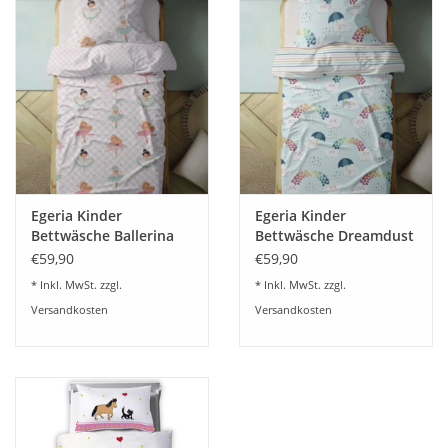
Gerne beraten wir Sie dazu
07322-919376
Egeria Kinder
Egeria Kinder
Bettwäsche Ballerina
Bettwäsche Dreamdust
Mako-Satin 100x135
Mako-Satin 100x135
€59,90
€59,90
* Inkl. MwSt. zzgl.
* Inkl. MwSt. zzgl.
Versandkosten
Versandkosten