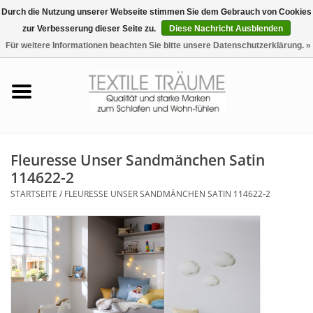
Durch die Nutzung unserer Webseite stimmen Sie dem Gebrauch von Cookies
zur Verbesserung dieser Seite zu.
Diese Nachricht Ausblenden
EUR
/
CHF
0 Artikel - €0,00
Für weitere Informationen beachten Sie bitte unsere Datenschutzerklärung. »
Startseite
Bettwäsche
Zudecken, Kissen
Fleuresse Unser Sandmänchen Satin
114622-2
Tag & Nachtwäsche
STARTSEITE
/
FLEURESSE UNSER SANDMÄNCHEN SATIN 114622-2
Freizeit-Hausanzüge
Badezimmer & Sauna
Haus-Bademäntel