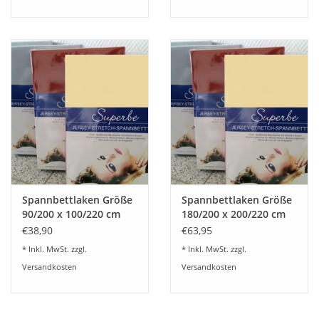
Spannbettlaken Größe
Spannbettlaken Größe
90/200 x 100/220 cm
180/200 x 200/220 cm
Jersey Stretch - Kirsten
Jersey Stretch - Kirsten
€38,90
€63,95
Balk - für Matratzen bis
Balk - für Matratzen bis
* Inkl. MwSt. zzgl.
* Inkl. MwSt. zzgl.
30 cm Höhe,
30 cm Höhe,
Versandkosten
Versandkosten
Boxspring- und
Boxspring- und
Wasserbetten geeignet
Wasserbetten geeignet