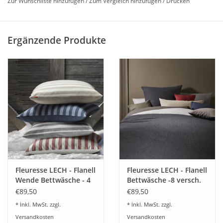
Zur Wunschliste hinzufügen
/
Zum Vergleich hinzufügen
/
Drucken
Reisverschluss.
Kuscheln sie sich ein und geniesen sie die kalte Jahreszeit in den
Ergänzende Produkte
Farben
Blau,
Karamell,
Muschel
100% Baumwolle (bügelfrei)
100% Ökotex
Verarbeitung mit Wäschereißverschluß
Gerne beraten wir Sie dazu
07322-919376
Fleuresse LECH - Flanell
Fleuresse LECH - Flanell
Wende Bettwäsche - 4
Bettwäsche -8 versch.
Farben 603871
Unifarben 603089
€89,50
€89,50
* Inkl. MwSt. zzgl.
* Inkl. MwSt. zzgl.
Versandkosten
Versandkosten