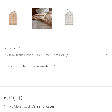
Angebote
Info-Service
Geprüfter Webshop
Über uns
Garnitur: :
*
Vertrag widerrufen
Bitte gewünschte Farbe auswählen:
*
Tel.0049(0)7322-919376
Blog-Aktuelles
€89,50
Marken
* Inkl. MwSt. zzgl.
Versandkosten