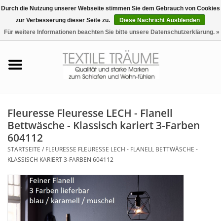
Durch die Nutzung unserer Webseite stimmen Sie dem Gebrauch von Cookies
zur Verbesserung dieser Seite zu.
Diese Nachricht Ausblenden
EUR
/
CHF
0 Artikel - €0,00
Für weitere Informationen beachten Sie bitte unsere Datenschutzerklärung. »
Startseite
Bettwäsche
Zudecken, Kissen
Fleuresse Fleuresse LECH - Flanell
Bettwäsche - Klassisch kariert 3-Farben
Tag & Nachtwäsche
604112
STARTSEITE
/
FLEURESSE FLEURESSE LECH - FLANELL BETTWÄSCHE -
Freizeit-Hausanzüge
KLASSISCH KARIERT 3-FARBEN 604112
Badezimmer & Sauna
Haus-Bademäntel