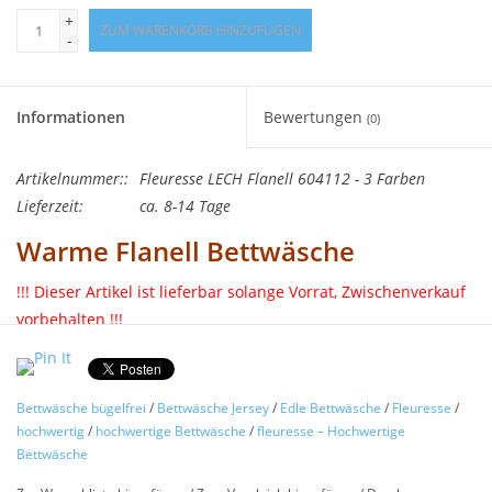
+
ZUM WARENKORB HINZUFÜGEN
-
Informationen
Bewertungen
(0)
Artikelnummer::
Fleuresse LECH Flanell 604112 - 3 Farben
Lieferzeit:
ca. 8-14 Tage
Warme Flanell Bettwäsche
!!! Dieser Artikel ist lieferbar solange Vorrat, Zwischenverkauf
vorbehalten !!!
Wohlfühlen und kuscheln in dieser kuscheligen
Flanellbettwäsche von Fleuresse.
Bettwäsche bügelfrei
/
Bettwäsche Jersey
/
Edle Bettwäsche
/
Fleuresse
/
Hochwertige bügelfreie Bettwäsche aus Flanell 100% Baumwolle.
hochwertig
/
hochwertige Bettwäsche
/
fleuresse – Hochwertige
Moderne bungewebte Flanellbettwäsche.
Bettwäsche
Schöne warme kuschelige Bettwäsche in breiten Karomuster, mit