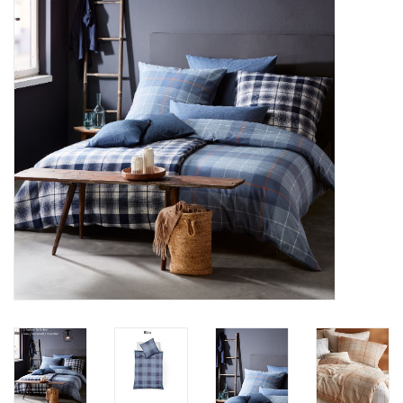
Plaids, Decken, Kissen
Mode & Accessoires
Edles aus Cashmere
Tisch & Küche
Kinder
Geschenkideen und
Gutscheine
Accessoires Spa