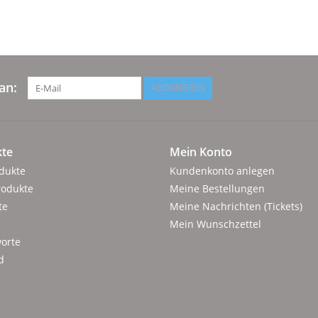
an:
ABONNIEREN
te
Mein Konto
odukte
Kundenkonto anlegen
rodukte
Meine Bestellungen
te
Meine Nachrichten (Tickets)
Mein Wunschzettel
orte
d