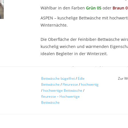
Wählbar in den Farben
Grün 05
oder
Braun 0
ASPEN – kuschelige Bettwäsche mit hochwert
Winternächte.
Die Oberfläche der Feinbiber-Bettwäsche wir
kuschelig weichen und wärmenden Eigenscha
idealen Begleiter in der Winterzeit.
Unsere Bettwäsche ASPEN wird in unserem ei
einem hochwertigen Druckverfahren aufgedr
Bettwäsche bügelfrei
/
Edle
Zur W
Bettwäsche
/
Fleuresse
/
hochwertig
Produktmerkmale:
/
hochwertige Bettwäsche
/
fleuresse – Hochwertige
Bettwäsche
• 100% Mako-Baumwolle
• kuschelweicher Feinbiber
• hochwertiger Druck
• verdeckter Qualitäts-Reißverschluss