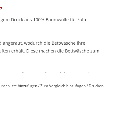
7
igem Druck aus 100% Baumwolle für kalte
d angeraut, wodurch die Bettwäsche ihre
ften erhält. Diese machen die Bettwäsche zum
genen Atelier entworfen und die Dessins in
uckt.
unschliste hinzufügen
/
Zum Vergleich hinzufügen
/
Drucken