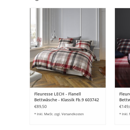
Feingewebte bügelfreie Bettwäsche aus
Feing
100% Baumwolle, kariert
ZUM WARENKORB HINZUFÜGEN
Z
Fleuresse LECH - Flanell
Fleur
Bettwäsche - Klassik Fb.9 603742
Bettw
€89,50
€149,
* Inkl. MwSt. zzgl.
Versandkosten
* Inkl.