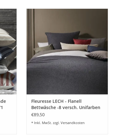
twäsche
Feingewebte bügelfreie Flanell Bettwäsche
Farben:
aus 100% Baumwolle, in 8 versch.
 Fb.7
Unifarben
ZUM WARENKORB HINZUFÜGEN
EN
nde
Fleuresse LECH - Flanell
71
Bettwäsche -8 versch. Unifarben
603089
€89,50
* Inkl. MwSt. zzgl.
Versandkosten