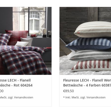
• besonders weich und wärmend
ewebte bügelfreie Bettwäsche aus
Feingewebte bügelfreie Wendebet
• bügel- und pflegeleicht
®
100% Baumwolle, kariert
aus 100% Baumwolle, in 4 versch. 
• OEKO-TEX
MADE IN GREEN zertifiziert
Fb1. Grau, Fb.2 Marine, Fb.4 Rot,
UM WARENKORB HINZUFÜGEN
Mandel
Gerne beraten wir Sie dazu
ZUM WARENKORB HINZUFÜG
07322-919376
esse LECH - Flanell
Fleuresse LECH - Flanell We
äsche - Rot 604264
Bettwäsche - 4 Farben 6038
00
€89,50
 MwSt. zzgl.
Versandkosten
* Inkl. MwSt. zzgl.
Versandkosten