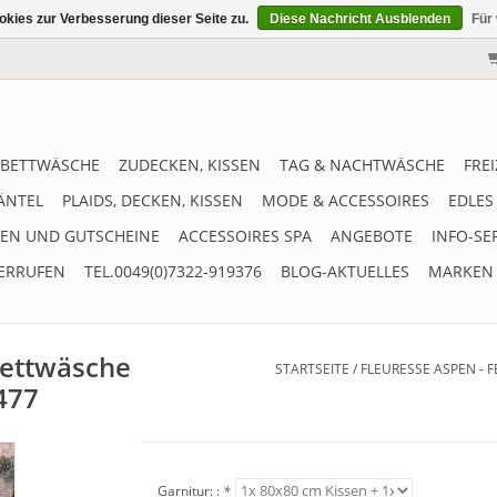
kies zur Verbesserung dieser Seite zu.
Diese Nachricht Ausblenden
Für
BETTWÄSCHE
ZUDECKEN, KISSEN
TAG & NACHTWÄSCHE
FRE
ÄNTEL
PLAIDS, DECKEN, KISSEN
MODE & ACCESSOIRES
EDLES
EN UND GUTSCHEINE
ACCESSOIRES SPA
ANGEBOTE
INFO-SE
ERRUFEN
TEL.0049(0)7322-919376
BLOG-AKTUELLES
MARKEN
Bettwäsche
STARTSEITE
/
FLEURESSE ASPEN - 
477
Garnitur: :
*