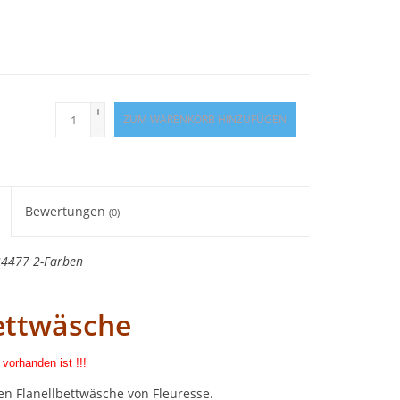
+
ZUM WARENKORB HINZUFÜGEN
-
Bewertungen
(0)
434477 2-Farben
ettwäsche
 vorhanden ist !!!
en Flanellbettwäsche von Fleuresse.