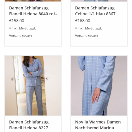
Paspelierung am Kragen und an der Tasche versehen. Ein
Damen Schlafanzug
Damen Schlafanzug
idealer Schlafanzug für die kühlere Jahreszeit.
Flanell Helena 8040 rot-
Celine 1/1 blau 8367
blau Gr.36-46
Gr.36-48
€158,00
€168,00
Bitte geben sie die gewünschte Farbe in der Bestellung an:
-
* Inkl. MwSt. zzgl.
* Inkl. MwSt. zzgl.
Hellblau col.2
oder
-Flamingo col.78
Versandkosten
Versandkosten
der Pyjama ist auch in langer Ausführung bestellbar.
Dieser Artikel ist nur saisonal (in den Wintermonaten)
lieferbar.
Damen Schlafanzug
Novila Warmes Damen
Flanell Helena 8227
Nachthemd Marina