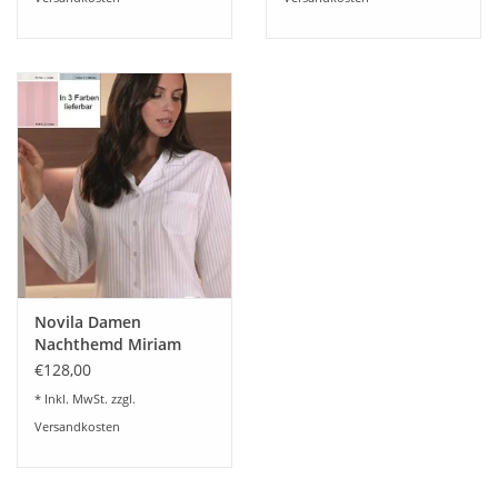
Novila Damen
Nachthemd Miriam
8366-1190-1-3 Farben
€128,00
* Inkl. MwSt. zzgl.
Versandkosten