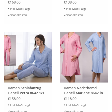
Hellblau Gr.36-46
8227 Hellblau
€168,00
€138,00
* Inkl. MwSt. zzgl.
* Inkl. MwSt. zzgl.
Versandkosten
Versandkosten
Damen Schlafanzug
Damen Nachthemd
Flanell Petra 8642 1/1
Flanell Marlene 8642 in
in 2 Farben
2 Farben
€158,00
€118,00
* Inkl. MwSt. zzgl.
* Inkl. MwSt. zzgl.
Versandkosten
Versandkosten