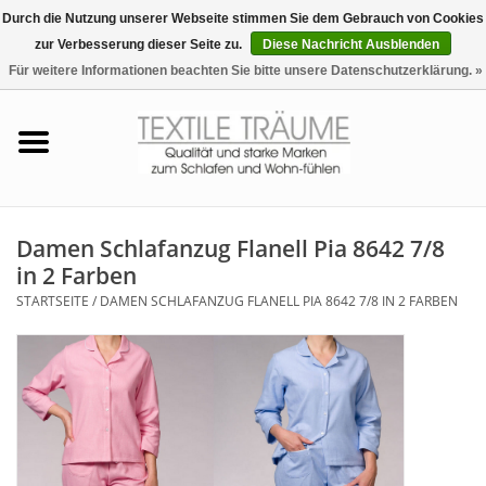
Durch die Nutzung unserer Webseite stimmen Sie dem Gebrauch von Cookies
zur Verbesserung dieser Seite zu.
Diese Nachricht Ausblenden
EUR
/
CHF
0 Artikel - €0,00
Für weitere Informationen beachten Sie bitte unsere Datenschutzerklärung. »
Startseite
Bettwäsche
Zudecken, Kissen
Damen Schlafanzug Flanell Pia 8642 7/8
in 2 Farben
Tag & Nachtwäsche
STARTSEITE
/
DAMEN SCHLAFANZUG FLANELL PIA 8642 7/8 IN 2 FARBEN
Freizeit-Hausanzüge
Badezimmer & Sauna
Haus-Bademäntel