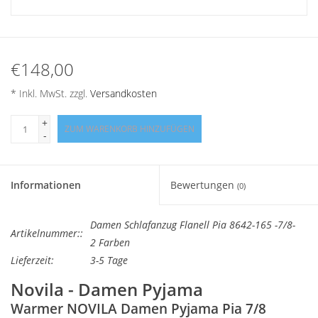
Angebote
Info-Service
€148,00
Geprüfter Webshop
* Inkl. MwSt. zzgl.
Versandkosten
+
Über uns
ZUM WARENKORB HINZUFÜGEN
-
Vertrag widerrufen
Informationen
Bewertungen
(0)
Tel.0049(0)7322-919376
Damen Schlafanzug Flanell Pia 8642-165 -7/8-
Artikelnummer::
2 Farben
Blog-Aktuelles
Lieferzeit:
3-5 Tage
Novila - Damen Pyjama
Marken
Warmer NOVILA Damen Pyjama Pia 7/8