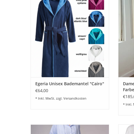
Bademantel, mit farblich abgesetztem
Damen a
Schalkragen, Bindgürtel und zwei
St
aufgesetzten Taschen, in 5 Farben
dekora
ZUM WARENKORB HINZUFÜGEN
Z
Egeria Unisex Bademantel "Cairo"
Dame
Farbe
€64,00
€185,
* Inkl. MwSt. zzgl.
Versandkosten
* Inkl.
Schöner eleganter Damen
Hochwe
Fflanellhausmantel aus Vollzwirnflanell mit
N