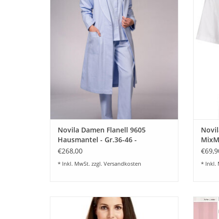
Schalkragen und zwei aufgesetzten
Z
Taschen länge 107cm, in 3 Farben
erhältlich. Platin 9 ,Hellblau 2 , Rosé 13
ZUM WARENKORB HINZUFÜGEN
Novila Damen Flanell 9605
Novil
Hausmantel - Gr.36-46 -
MixMa
€268,00
€69,9
* Inkl. MwSt. zzgl.
Versandkosten
* Inkl.
FÈRAUD Paris - Langer, eleganter
Sc
Bademantel Hausmantel Damen - Weicher
Nachth