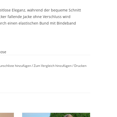
eitlose Eleganz, während der bequeme Schnitt
cker fallende Jacke ohne Verschluss wird
urch einen elastischen Bund mit Bindeband
Hose
Baumwolle-5% Elasthan
unschliste hinzufügen
/
Zum Vergleich hinzufügen
/
Drucken
trocknergeeignet
Damen
Schöner Christian Fischbacher Damen
oder unterwegs – mit dem
Novila 9032
genießen