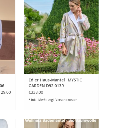
ler und
Hausmantel "MYSTIC GARDEN" in edlem
rm.
100%
Satin mit feinem Frottier Innenfutter.
hönem
Dieser Hausmantel wird auf Bestellung für
Sie angefertigt.
EN
ZUM WARENKORB HINZUFÜGEN
Edler Haus-Mantel_ MYSTIC
06
GARDEN D92.013R
129,00
€338,00
* Inkl. MwSt. zzgl.
Versandkosten
tiges
"Bademantel COSHMERE Gots Schlossberg
LA aus
Switzerland""Hochwertiger Bademantel für