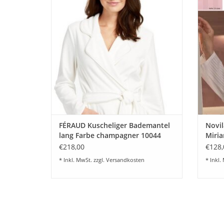
und angenehmer Mantel aus kuscheligem
Z
Fleece Gewebe. 80% Baumwolle - 20%
Poly.. Farbe elfenbein . Ein Begleiter für
jeden Tag. Größe 36-48 High Class
Qualität.
ZUM WARENKORB HINZUFÜGEN
FÉRAUD Kuscheliger Bademantel
Novi
lang Farbe champagner 10044
Miria
€218,00
€128,
* Inkl. MwSt. zzgl.
Versandkosten
* Inkl.