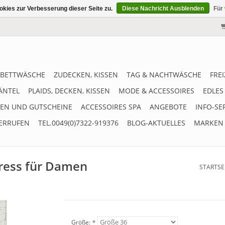
kies zur Verbesserung dieser Seite zu.
Diese Nachricht Ausblenden
Für
BETTWÄSCHE
ZUDECKEN, KISSEN
TAG & NACHTWÄSCHE
FRE
ÄNTEL
PLAIDS, DECKEN, KISSEN
MODE & ACCESSOIRES
EDLES
EN UND GUTSCHEINE
ACCESSOIRES SPA
ANGEBOTE
INFO-SE
ERRUFEN
TEL.0049(0)7322-919376
BLOG-AKTUELLES
MARKEN
ess für Damen
STARTSE
Größe:
*