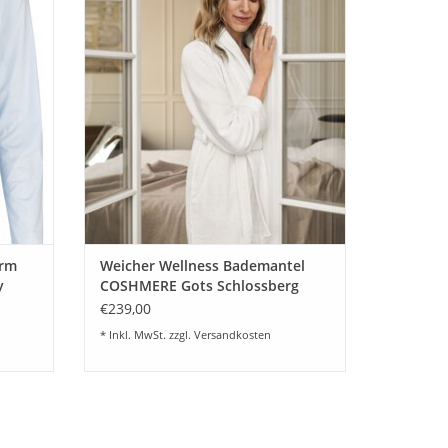
rfeines
Sie und Ihn" "Die besondere flauschige
teil zum
Frottier Serie für Liebhaber""100% Bio
n.
Baumwolle"
EN
ZUM WARENKORB HINZUFÜGEN
arm
Weicher Wellness Bademantel
y
COSHMERE Gots Schlossberg
€239,00
* Inkl. MwSt. zzgl.
Versandkosten