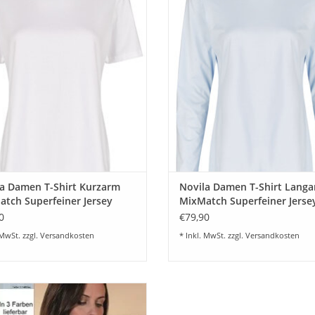
superfeinem Jersey. Kann als supe
UM WARENKORB HINZUFÜGEN
T-Shirt oder als Nachtwäsche Ober
kombinieren getragen werde
ZUM WARENKORB HINZUFÜG
a Damen T-Shirt Kurzarm
Novila Damen T-Shirt Lang
tch Superfeiner Jersey
MixMatch Superfeiner Jerse
0
€79,90
 MwSt. zzgl.
Versandkosten
* Inkl. MwSt. zzgl.
Versandkosten
höner elegantes Novila Damen
emd Miriam 8366-1190-1- 3 Farben