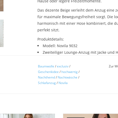
Hause oder legere Freizeitmomente.
Das dezente Beige verleiht dem Anzug eine z
für maximale Bewegungsfreiheit sorgt. Die lo
harmonisch mit einer Hose kombiniert, die d
perfekt sitzt.
Produktdetails:
Modell: Novila 9032
Zweiteiliger Lounge-Anzug mit Jacke und 
Farbe: Sand/Beige
Material: weiche Baumwollmischung 95% 
Baumwolle
/
exclusiv
/
Zur W
Geschenkidee
/
hochwertig
/
Leicht, atmungsaktiv und formstabil
Nachthemd
/
Nachtwäsche
/
Elastischer Taillenbund mit Bindeband
Schlafanzug
/
Novila
Praktische Seitentaschen
Hergestellt in Deutschland
Pflegehinweis:
Maschinenwaschbar bei 40 °C, 
Unser Tipp:
dress, bequemer Hausanzug für
ANGEBOT - Reduziert ! Novila 
Ob beim gemütlichen Wochenende zu Hause 