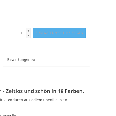
+
ZUM WARENKORB HINZUFÜGEN
-
Bewertungen
(0)
r
- Zeitlos und schön in 18 Farben.
it 2 Bordüren aus edlem Chenille in 18
Baumwolle