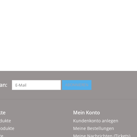
an:
ABONNIEREN
te
Mein Konto
odukte
Kundenkonto anlegen
rodukte
Meine Bestellungen
te
Meine Nachrichten (Tickets)