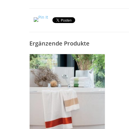
Ergänzende Produkte
Exclusiv Chenille Frottier der Klassiker von
Feiler - Zeitlos und schön in über 30 Farben
Gästetücher, Seiftücher,
Waschhandschuhe
ZUM WARENKORB HINZUFÜGEN