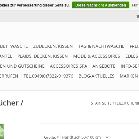
kies zur Verbesserung dieser Seite zu.
Diese Nachricht Ausblenden
Für
BETTWÄSCHE
ZUDECKEN, KISSEN
TAG & NACHTWÄSCHE
FRE
ÄNTEL
PLAIDS, DECKEN, KISSEN
MODE & ACCESSOIRES
EDLES
EN UND GUTSCHEINE
ACCESSOIRES SPA
ANGEBOTE
INFO-SE
ERRUFEN
TEL.0049(0)7322-919376
BLOG-AKTUELLES
MARKEN
ücher /
STARTSEITE
/
FEILER CHEN
Größe:
*